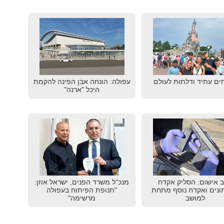
ים עתיד ודלתות לעולם
עפולה: הונחה אבן הפינה להקמת
היכל "ארנה"
 אישום: הסליק אקדח
מנכ”ל משרד הפנים, ישראל אוזן:
נים ואקדח נוסף מתחת
"תנופת הפיתוח בעפולה
למושב
מרשימה"