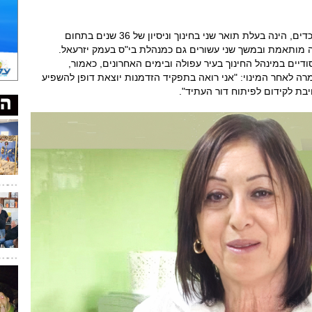
איציק, נשואה ואם לשתי בנות וסבתא לשלושה נכדים, הינה בעלת תואר שני בחינוך וניסיון של 36 שנים בתחום
אה מותאמת ובמשך שני עשורים גם כמנהלת בי"ס בעמק יזרעאל.
יים במינהל החינוך בעיר עפולה ובימים האחרונים, כאמור,
רה לאחר המינוי: "אני רואה בתפקיד הזדמנות יוצאת דופן להשפיע
יבת לקידום לפיתוח דור העתיד".