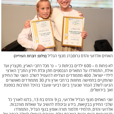
האחים אלרועי והדס גרוסברג מנוף הגליל
(צילום: דוברות העירייה)
לא פחות מ – 600 ילדים בכיתות ג' – ט' מכל רחבי הארץ, מקצרין ועד
אילת, התמודדו על התארים הנכספים חתן וכלת חידון התנ"ך הארצי
לילדי ישראל. 400 מתמודדים הצליחו להעפיל לשלב השני של החידון
שהתקיים בחמישה מחוזות ברחבי ארץ ורק 30 מתמודדים מאושרים
הגיעו לשלב הגמר שנערך ביום רביעי שעבר בהיכל התרבות בפסגת
זאב בירושלים.
שני האחים מנוף הגליל אלרועי, בן 9 והדס בת 13, בלטו לאורך כל
שלבי החידון בבקיאות, בידע וביכולת להשיב על שאלות מורכבות.
אלרועי והדס, תלמידי תלמוד תורה אומץ בנוף הגליל, התמודדו