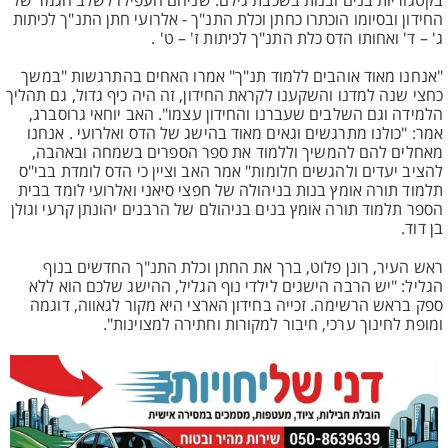
בקטגוריות בנים ובנות בשכבת גילם. שניהם העפילו לשלב הגמר של
החידון ובסיומו הוכתרו כחתן וכלת התנ"ך - אלרועי חתן התנ"ך לכיתות
ג' – ד' ואחותו הדס כלת התנ"ך לכיתות ז' – ט' .
"אנחנו מאוד אוהבים ללמוד תנ"ך" אמרו האחים בהתרגשות "במשך
כחצי שנה למדנו והשקענו לקראת החידון, זה היה כיף גדול, גם תהליך
הלמידה וגם השלבים שעברנו והחידון עצמו". האב יוחאי גרוסברג,
אמר: "כולנו מתרגשים וגאים מאוד בהישג של הדס ואלרועי . אנחנו
מאחלים להם להמשיך וללמוד את ספר הספרים בשמחה ובאהבה,
להציב יעדים ולהגשים חלומות" אמר האב וציין כי הדס לומדת בבי"ס
תלמוד תורה אומץ בנות בניהולה של חפצי סיאני ואלרועי לומד בבית
הספר תלמוד תורה אומץ בנים בניהולם של הרבנים יהונתן קרעי וגולן
בן דוד.
ראש העיר, רונן פלוט, ברך את החתן וכלת התנ"ך החדשים בנוף
הגליל: "יש הרבה הישגים לילדי נוף הגליל, ההישג שלכם הוא ללא
ספק בראש הרשימה. זכייה בחידון הארצי היא מקור לגאווה, דוגמה
ומופת לחינוך ערכי, חיבור למקורות וחתירה למצוינות".