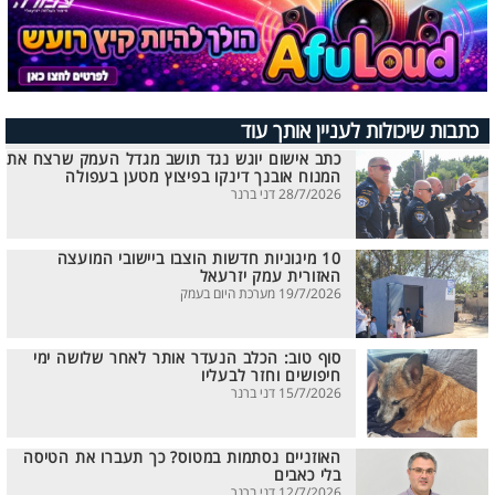
כתבות שיכולות לעניין אותך עוד
כתב אישום יוגש נגד תושב מגדל העמק שרצח את
המנוח אובנך דינקו בפיצוץ מטען בעפולה
28/7/2026 דני ברנר
10 מיגוניות חדשות הוצבו ביישובי המועצה
האזורית עמק יזרעאל
19/7/2026 מערכת היום בעמק
סוף טוב: הכלב הנעדר אותר לאחר שלושה ימי
חיפושים וחזר לבעליו
15/7/2026 דני ברנר
האוזניים נסתמות במטוס? כך תעברו את הטיסה
בלי כאבים
12/7/2026 דני ברנר