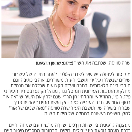
שרה סוויסה, שכתבה את השיר
(צילום: שמעון מרציאנו)
מזל טוב לעפולה יש שיר לשנת ה-100. לאחר בחינה של עשרות
שירים שנשלחו על ידי תושבי העיר, משוררים, אוהבי כתיבה וגם
חובבי בינה מלאכותית, בחרה וועדה מקצועית שכללה את מנהלת
מחלקת התרבות העירונית חמוטל גנון, מנהל הקונסרבטוריון העירוני
פלג ריפין, המוזיקאי והמלחין חן הררי שגם ילחין את השיר שיראה אור
בסוף החודש, דובר העירייה כפיר בזק ואשת החינוך יהודית פרץ
שבחרו בשירה של תושבת העיר שרה סוויסה "מאה שנים של אור",
להלן חשיפה ראשונה בהחלט של מילות השיר:
מַעֲצָמָה גַּרְעִינִית בֵּין שָׂדוֹת וּדְרָכִים, שְׂדֵרָה מֶרְכָּזִית עם שמחה וחיים
רכבת העמק נוסעת בין שבילים ירוקים, הרחובות מספרים סיפור חיים.