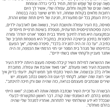
מֵאָה שָׁנִים שֶׁל שֶׁמֶשׁ זוֹרַחַת, תמיד בליבי גדלה וצומחת
מאה שנים של תקווה וחלום, עפולה שלי, אשיר לך היום
רחובות מלאים בקולות שמחה, דור חדש שיוצר בונה בבטחה
בירת העמק בכל יום מתעוררת, חגיגה של חיים תחת שמש זוהרת.
סוויסה, בת העיר עפולה ותושבת העיר, נשואה ואם לארבעה ילדים,
הינה פסיכותרפיסטית תודעתית, מטפלת בשיטת תרפיית מיימדים
ובמקצועה היא מורה לחינוך מיוחד בבית הספר 'אורט יהודה' ומורה
לספרות בתיכון ובישיבה התיכונית. במקביל היא מטפחת תחביב של
כתיבה. "עד כה זה היה למגירה בלבד", סיפרה סוויסה, "אך הפעם
בדחיפתו של מנהל בית הספר יוני חזי הרמתי את הכפפה, זה היה
אתגר מעניין ולקחתי אותו בשתי ידיים".
⁠את ההשראה למילות השיר קיבלה סוויסה מעצם היותה ילידת העיר
ותושבת העיר מאז ומעולם. "אני מאוד אוהבת את עפולה. מחוברת
אליה בלב ובנשמה. את השיר כתבתי תוך חמש דקות. ידעתי בדיוק איך
אני רוצה שזה ישמע. לקחתי דף ועט וזה פשוט נכתב מעצמו. יש
שירים שנכתבים מעצמם כנראה, כזה שהיה שם ורק חיכה להיכתב".
הבשורה על זכיית השיר שכתבה תפסה אותה לא מוכנה: "וואוו הייתי
ממש בהלם. לא האמנתי שזה קורה. דבר ראשון התקשרתי לבעלי
שבכלל לא ידע ששלחתי שיר לתחרות. ואחריו למנהל שלי שהיה
בהלם מוחלט".