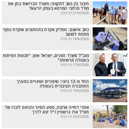
חיבור בין כאב לתקווה: משרד הבריאות בחן את
מודל מרחבי המרפא בעמק יזרעאל
21/6/2026 דני ברנר
כתב אישום: הסליק אקדח בתחתונים ואקדח נוסף
מתחת למושב
18/6/2026 דני ברנר
מנכ”ל משרד הפנים, ישראל אוזן: "תנופת הפיתוח
בעפולה מרשימה"
17/6/2026 דני ברנר
החל מ-12 ביוני: שיפורים ושינויים במערך
התחבורה הציבורית בעפולה
10/6/2026 דני ברנר
אחרי דחייה ארוכה, מסע הסיור והניווט לזכרו של
תא"ל ארז גרשטיין ז"ל יצא לדרך
25/5/2026 דני ברנר