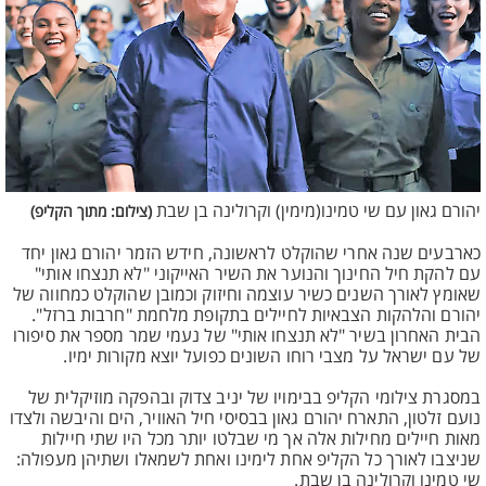
יהורם גאון עם שי טמינו(מימין) וקרולינה בן שבת
(צילום: מתוך הקליפ)
כארבעים שנה אחרי שהוקלט לראשונה, חידש הזמר יהורם גאון יחד
עם להקת חיל החינוך והנוער את השיר האייקוני "לא תנצחו אותי"
שאומץ לאורך השנים כשיר עוצמה וחיזוק וכמובן שהוקלט כמחווה של
יהורם והלהקות הצבאיות לחיילים בתקופת מלחמת "חרבות ברזל".
הבית האחרון בשיר "לא תנצחו אותי" של נעמי שמר מספר את סיפורו
של עם ישראל על מצבי רוחו השונים כפועל יוצא מקורות ימיו.
במסגרת צילומי הקליפ בבימויו של יניב צדוק ובהפקה מוזיקלית של
נועם זלטון, התארח יהורם גאון בבסיסי חיל האוויר, הים והיבשה ולצדו
מאות חיילים מחילות אלה אך מי שבלטו יותר מכל היו שתי חיילות
שניצבו לאורך כל הקליפ אחת לימינו ואחת לשמאלו ושתיהן מעפולה:
שי טמינו וקרולינה בן שבת.