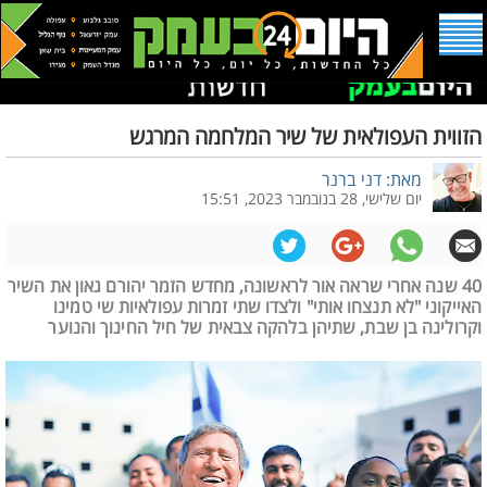
הזווית העפולאית של שיר המלחמה המרגש
מאת: דני ברנר
יום שלישי, 28 בנובמבר 2023, 15:51
40 שנה אחרי שראה אור לראשונה, מחדש הזמר יהורם גאון את השיר
האייקוני "לא תנצחו אותי" ולצדו שתי זמרות עפולאיות שי טמינו
וקרולינה בן שבת, שתיהן בלהקה צבאית של חיל החינוך והנוער