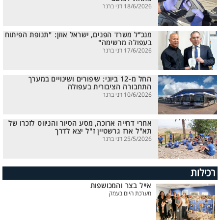
18/6/2026 דני ברנר
מנכ”ל משרד הפנים, ישראל אוזן: "תנופת הפיתוח
בעפולה מרשימה"
17/6/2026 דני ברנר
החל מ-12 ביוני: שיפורים ושינויים במערך
התחבורה הציבורית בעפולה
10/6/2026 דני ברנר
אחרי דחייה ארוכה, מסע הסיור והניווט לזכרו של
תא"ל ארז גרשטיין ז"ל יצא לדרך
25/5/2026 דני ברנר
רכילות
אייל בצר והמכושפות
מערכת היום בעמק