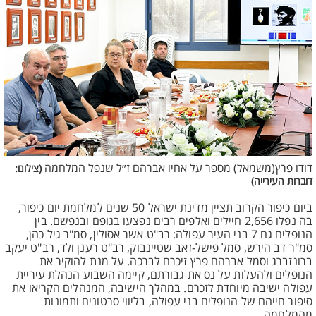
דודו פרץ(משמאל) מספר על אחיו אברהם ז״ל שנפל המלחמה
(צילום:
דוברות העירייה)
ביום כיפור הקרוב תציין מדינת ישראל 50 שנים למלחמת יום כיפור,
בה נפלו 2,656 חיילים ואלפים רבים נפצעו בגופם ובנפשם. בין
הנופלים גם 7 בני העיר עפולה: רב"ט אשר אסולין, סמ"ר גיל כהן,
סמ"ר דב הירש, סמל פישל-זאב שטיינבוק, רב"ט רענן ולד, רב"ט יעקב
ברונזברג וסמל אברהם פרץ זיכרם לברכה. על מנת להוקיר את
הנופלים ולהעלות על נס את גבורתם, קיימה השבוע הנהלת עיריית
עפולה ישיבה מיוחדת לזכרם. במהלך הישיבה, המנהלים הקריאו את
סיפור חייהם של הנופלים בני עפולה, בליווי סרטונים ותמונות
מהמלחמה.