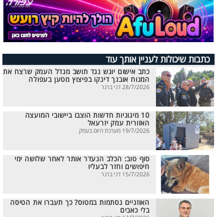
כתבות שיכולות לעניין אותך עוד
כתב אישום יוגש נגד תושב מגדל העמק שרצח את
המנוח אובנך דינקו בפיצוץ מטען בעפולה
28/7/2026 דני ברנר
10 מיגוניות חדשות הוצבו ביישובי המועצה
האזורית עמק יזרעאל
19/7/2026 מערכת היום בעמק
סוף טוב: הכלב הנעדר אותר לאחר שלושה ימי
חיפושים וחזר לבעליו
15/7/2026 דני ברנר
האוזניים נסתמות במטוס? כך תעברו את הטיסה
בלי כאבים