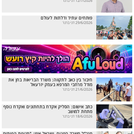
12/7/2026 דני ברנר
פותחים עתיד ודלתות לעולם
29/6/2026 דני ברנר
חיבור בין כאב לתקווה: משרד הבריאות בחן את
מודל מרחבי המרפא בעמק יזרעאל
21/6/2026 דני ברנר
כתב אישום: הסליק אקדח בתחתונים ואקדח נוסף
מתחת למושב
18/6/2026 דני ברנר
מנכ”ל משרד הפנים, ישראל אוזן: "תנופת הפיתוח