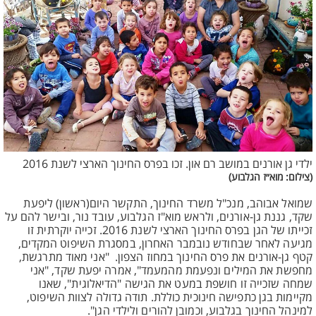
ילדי גן אורנים במושב רם און. זכו בפרס החינוך הארצי לשנת 2016
(צילום: מוא״ז הגלבוע)
שמואל אבוהב, מנכ"ל משרד החינוך, התקשר היום(ראשון) ליפעת
שקד, גננת גן-אורנים, ולראש מוא"ז הגלבוע, עובד נור, ובישר להם על
זכייתו של הגן בפרס החינוך הארצי לשנת 2016. זכייה יוקרתית זו
מגיעה לאחר שבחודש נובמבר האחרון, במסגרת השיפוט המקדים,
קטף גן-אורנים את פרס החינוך במחוז הצפון. "אני מאוד מתרגשת,
מחפשת את המילים ונפעמת מהמעמד", אמרה יפעת שקד, "אני
שמחה שזכייה זו חושפת במעט את הגישה "הדיאלוגית", שאנו
מקיימות בגן כתפישה חינוכית כוללת. תודה גדולה לצוות השיפוט,
למינהל החינוך בגלבוע, וכמובן להורים ולילדי הגן".