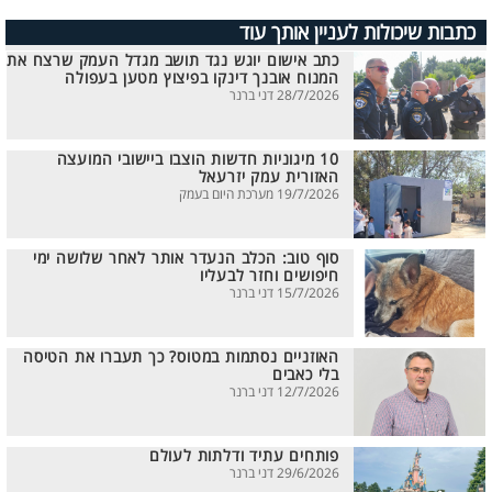
כתבות שיכולות לעניין אותך עוד
כתב אישום יוגש נגד תושב מגדל העמק שרצח את
המנוח אובנך דינקו בפיצוץ מטען בעפולה
28/7/2026 דני ברנר
10 מיגוניות חדשות הוצבו ביישובי המועצה
האזורית עמק יזרעאל
19/7/2026 מערכת היום בעמק
סוף טוב: הכלב הנעדר אותר לאחר שלושה ימי
חיפושים וחזר לבעליו
15/7/2026 דני ברנר
האוזניים נסתמות במטוס? כך תעברו את הטיסה
בלי כאבים
12/7/2026 דני ברנר
פותחים עתיד ודלתות לעולם
29/6/2026 דני ברנר