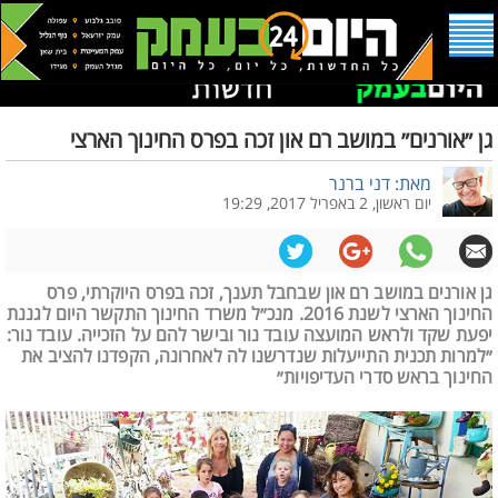
גן ״אורנים״ במושב רם און זכה בפרס החינוך הארצי
מאת: דני ברנר
יום ראשון, 2 באפריל 2017, 19:29
גן אורנים במושב רם און שבחבל תענך, זכה בפרס היוקרתי, פרס
החינוך הארצי לשנת 2016. מנכ״ל משרד החינוך התקשר היום לגננת
יפעת שקד ולראש המועצה עובד נור ובישר להם על הזכייה. עובד נור:
״למרות תכנית התייעלות שנדרשנו לה לאחרונה, הקפדנו להציב את
החינוך בראש סדרי העדיפויות״