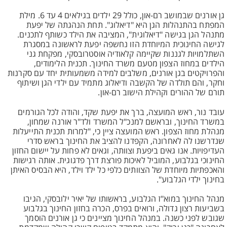
גן אורנים שבמושב רם-און, כולל 29 ילדים בגילאים 4 עד 6. מילת
המפתח בהתנהלות הגן היא "דיאלוג". תחת הנהגתה של יפעת
מתנהל הגן בגישה "דיאלוגית", המציבה את הילד כשותף לתכנים.
לגישה החינוכית המיוחדת הזו נחשפה יפעת לראשונה במסגרת
השתלמויות לגננות שקיימה קלאודיה אוסטרובסקי, מפקחת גני
הילדים במחוז הצפון מטעם משרד החינוך. תכנית הלימודים,
והפרויקטים בגן אורנים, משלבים למידה משמעותית יחד עם סקרנות
וחקר, והם תולדה של הקשבה ודיאלוג מתמיד עם ילדי הגן ושיתוף
תורם של ההורים וקהילת הישוב רם-און.
עובד נור, ראש המועצה, ברך את יפעת שקד, והודה לכל הגורמים
במשרד החינוך, ובראשם למנכ"ל המשרד ולד"ר אורנה שמחון,
מנהלת מחוז הצפון. ראש המועצה ציין כי, "למרות תכנית התייעלות
שנדרשנו לה לאחרונה, הקפדנו להציב את החינוך בראש סדרי
העדיפויות. אנו גאים ביפעת וצוותה, וגאים לא פחות על יישום החזון
החינוכי בגלבוע, המוביל לאיכות פורצת דרך פדגוגית. אותה רגישות
והאכפתיות מיוחדת של הצוותים כלפי כל ילד וילד, היא הבסיס האיתן
בחינוך ילדי הגלבוע".
מנהל החינוך במוא"ז הגלבוע, בראשותו של יאיר ילובסקי, הגיבו
בשביעות רצון גדולה, ורואים בפרס, הכרה בחזון החינוך בגלבוע
שגובש לפני כשנה. במנהל החינוך מציינים כי גן אורנים הוסמך