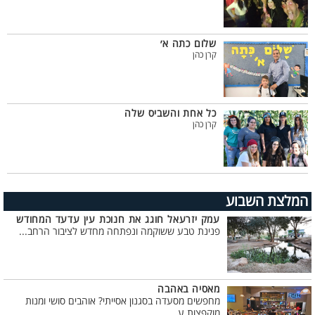
שלום כתה א׳
קרן כהן
כל אחת והשביס שלה
קרן כהן
המלצת השבוע
עמק יזרעאל חוגג את חנוכת עין עדעד המחודש
פנינת טבע ששוקמה ונפתחה מחדש לציבור הרחב...
מאסיה באהבה
מחפשים מסעדה בסגנון אסייתי? אוהבים סושי ומנות
מוקפצות ע...