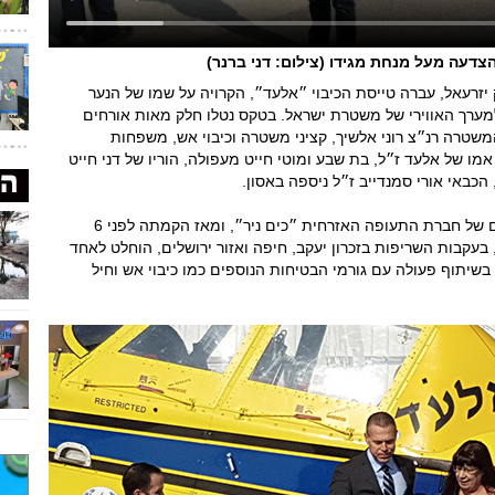
דעה מעל מנחת מגידו (צילום: דני ברנר)
זרעאל, עברה טייסת הכיבוי ״אלעד״, הקרויה על שמו של הנער
למערך האווירי של משטרת ישראל. בטקס נטלו חלק מאות אורחים
שטרה רנ״צ רוני אלשיך, קציני משטרה וכיבוי אש, משפחות
ו של אלעד ז״ל, בת שבע ומוטי חייט מעפולה, הוריו של דני חייט
כבאי אורי סמנדייב ז״ל ניספה באסון.
טייסת ״אלעד״ פועלים 14 מטוסי כיבוי, מרביתם של חברת התעופה האזרחית ״כים ניר״, ומאז הקמתה לפני 6
 בעקבות השריפות בזכרון יעקב, חיפה ואזור ירושלים, הוחלט לאחד
שיתוף פעולה עם גורמי הבטיחות הנוספים כמו כיבוי אש וחיל