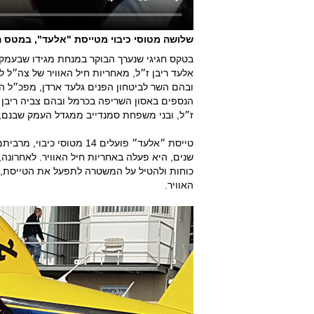
שלושה מטוסי כיבוי מטייסת "אלעד", במטס הצ
בטקס חגיגי שנערך הבוקר במנחת מגידו שבעמק י
אלעד ריבן ז״ל, מאחריות חיל האוויר של צה״ל 
ובהם השר לביטחון הפנים גלעד ארדן, מפכ״ל המ
הנספים באסון השריפה בכרמל ובהם צביה ריבן אמ
ז״ל, ובני משפחת סמנדייב ממגדל העמק שבנם, ה
שנים, היא פעלה באחריות חיל האוויר. לאחרונה,
כוחות ולהטיל על המשטרה לתפעל את הטייסת, ב
האוויר.