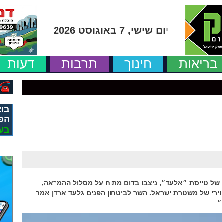
יום שישי, 7 באוגוסט 2026
בריאות
חינוך
תרבות
דעות
בוא
הפ
בע
וקר חג. 14 מטוסי הכיבוי של טייסת ״אלעד״, ניצבו בדום מתוח על מסלול ההמראה,
ווירי של משטרת ישראל. השר לביטחון הפנים גלעד ארדן אמר
״