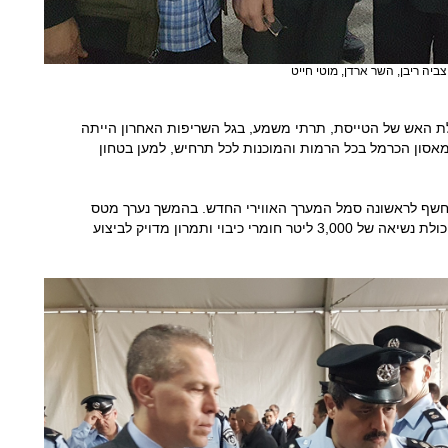
יה ריבן, השר ארדן, מוטי חייט
לת האש של הטייסת, תרתי משמע, בגל השריפות האחרון הייתה
סון הכרמל בכל הרמות והמוכנות לכל תרחיש, למען בטחון
נחשף לראשונה סמל המערך האווירי החדש. בהמשך נערך מטס
אווירי של שלושה ממטוסי הטייסת, שהנם בעלי יכולת נשיאה של 3,000 ליטר חומרי כיבוי ותמרון מדויק לביצוע