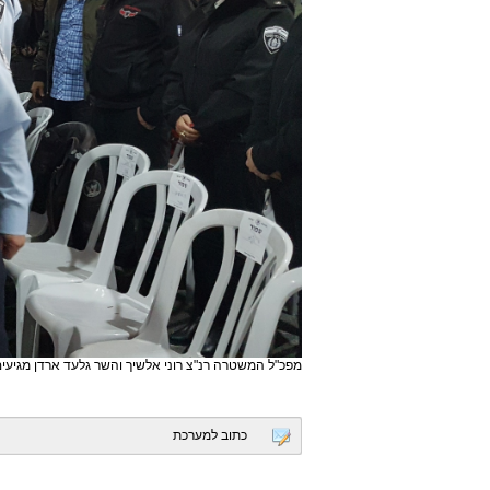
מפכ"ל המשטרה רנ"צ רוני אלשיך והשר גלעד ארדן מגיע
כתוב למערכת