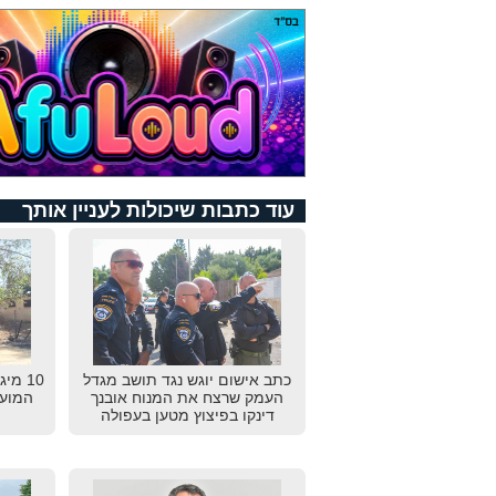
עוד כתבות שיכולות לעניין אותך
כתב אישום יוגש נגד תושב מגדל
10 מי
העמק שרצח את המנוח אובנך
המועצ
דינקו בפיצוץ מטען בעפולה