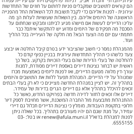
עירוני-חברתי" וחברת "אביב" לניהול פרויקטים ויחד עם עיריית עפולה
הם קוראים לתושבים שמקבלים פניות לחתום על חוזים של התחדשות
עירונית - לפנות אליהם כדי לקבל תשובות לכל השאלות החל מהפנייה
הראשונה של היזמים אליהם. בין השאלות שעשויות לעלות הן: מה
עלינו הדיירים לעשות אם מישהו מגיע לביתנו ומבקש שנחתום על
הסכם? מה תפקידם של היזמים ומדוע יש להתקשר איתם? כבר
חתמתי עם יזם מה הצעד הבא? מה חלקה של העירייה בכל ההליך
ועוד.
מהמנהלת נמסר כי חשוב שהציבור ידע בטרם קיבל החלטה או יבצע
צעד כלשהו כי תהליך התחדשות עירונית בבניין כפוף קודם כל
להחלטה של בעלי הדירות שהם בעלי הזכויות בקרקע. בשל כך
ראשית יש לבחור נציגות דיירים באספת דיירים מסודרת, למנות
עורך-דין מלווה מטעם הדיירים, ואז לפנות ליזמים באמצעות מכרז
שמנוהל על ידי הדיירים. המנהלת תפעל ללוות את התושבים והיזמים
בתהליך זה. יש לציין במנהלת החדשה מציינים כי לא רק בעלי הבתים
זכאים להיכלל בתהליך אלא גם דיירים הגרים בדירות של עמידר.
דיירים אלו זכאים לחזור לדירה חדשה בפרויקט החדש, כאשר כל
ההתנהלות מתבצעת מול החברה המשכנת, אשר מחויבת לספק דיור
חלופי בתקופת העבודות. מומלץ כי נציגות הדיירים תכלול גם דיירי
עמידר, על מנת שגם הם יהיו מעורבים בתהליך. בכל שאלה ניתן
לפנות למנהלת בדוא"ל renew@afula.muni.il או בטל: 03-
6555155.