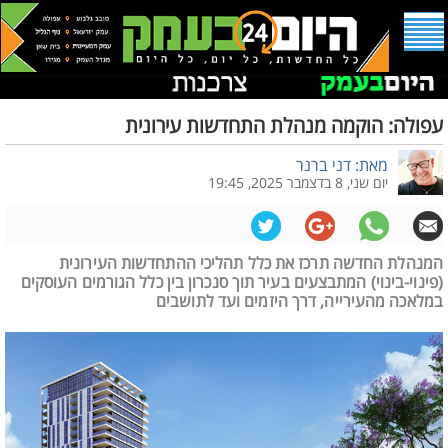
עפולה: הוקמה מנהלת התחדשות עירונית
מאת: דני ברנר
יום שני, 8 בדצמבר 2025, 19:45
המנהלת החדשה תרכז את כלל תהליכי ההתחדשות העירונית
(פינוי-בינוי) המתבצעים בעיר תוך סנכרון בין כלל הגורמים העוסקים
במלאכה מהעירייה, דרך היזמים ועד לתושבים