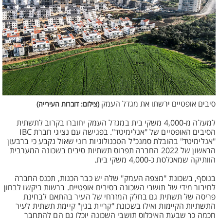
סיבים אופטיים ירשתו את מגדל העמק
(צילום: דוברות העירייה)
למעלה מ-4,000 משקי בית במגדל העמק יחוברו בקרוב לתשתית
הסיבים האופטיים של "אנלימיטד". בפגישה עם נציגי חברת IBC
"אנלימיטד" בהובלת סמנכ"ל הטכנולוגיות רוני שאול נקבע כי ברבעון
הראשון של 2022 החברה תפרוס תשתיות סיבים בשכונה המערבית
הוותיקה שמאכלסת כ-4,000 משקי בית.
בנוסף, בשכונת "מצפה העמק" שלה יש כבר הכנות, תכנס החברה
לחיבור מידי של תושבי השכונה בסיבים אופטיים. ברשות ביקשו לבחון
פריסה של תשתית גם בחלק המזרחי של העיר בהתאם לבחינת
התשתיות הקיימות ואילו בשכונת "קריית בגין" קיימת תשתית לעיר
חכמה כך שבעת האיכלוס תושבי השכונה יוכלו גם הם להתחבר