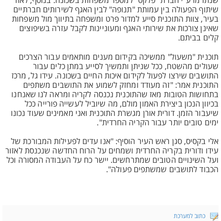
שנתרמו ע"י חברת "פלקס" למספר משפחות בשכונה. בנוסף, לאור
שיתוף הפעולה בין עמותת "תנופה" לבין האגף לשירותים חברתיים
בעיר, צוות התוכנית סייע למדור פרט ומשפחה בתיווך מול משפחות
שאינן צורכות את שירותי האגף ומעוניינות לקבל עזרה בשיפוצים
קלים בביתם.
תוכנית "משעול" ממשיכה בקידום מענים מותאמים עבור הצרכים
שעולים מהשטח, ככל שניתן ותמשיך לסייע במתן כלים עבור
התושבים שירצו לפעול לקידום איכות החיים בשכונה. עידו גל, מרכז
התוכנית אמר: "זה מעודד ומחזק לשמוע את התושבים משתפים
בתחושות הטובות מאז שהתוכנית נכנסה לקריה ומראה לנו שאנחנו
בכיוון הנכון ביצירת האמון מולם, מה שיוביל לעשייה פורייה ככל
שיעבור הזמן. דורית אורן מגשרת התוכנית ואני מאמינים שעוד נכונו
ימים טובים יותר עבור הקריה החרדית".
אלי בקסיס, סגן ראש העיר הוסיף: "אנו עדים לפעילות המבורכת של
עידו ודורית בקריה החרדית ושמחים על הרוח החדשה שנכנסת לאזור
ועל השינויים הטובים שמתרחשים. יישר כח על העבודה המסורה וכל
הכבוד לתושבים שמשתפים פעולה".
כתוב למערכת