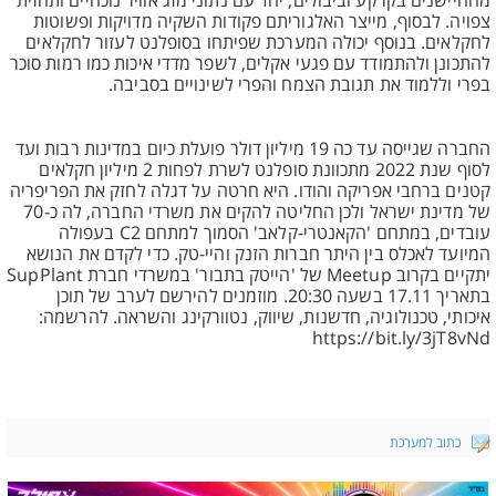
מהחיישנים בקרקע וביבולים, יחד עם נתוני מזג אוויר נוכחיים ותחזית
צפויה. לבסוף, מייצר האלגוריתם פקודות השקיה מדויקות ופשוטות
לחקלאים. בנוסף יכולה המערכת שפיתחו בסופלנט לעזור לחקלאים
להתכונן ולהתמודד עם פגעי אקלים, לשפר מדדי איכות כמו רמות סוכר
בפרי וללמוד את תגובת הצמח והפרי לשינויים בסביבה.
החברה שגייסה עד כה 19 מיליון דולר פועלת כיום במדינות רבות ועד
לסוף שנת 2022 מתכוונת סופלנט לשרת לפחות 2 מיליון חקלאים
קטנים ברחבי אפריקה והודו. היא חרטה על דגלה לחזק את הפריפריה
של מדינת ישראל ולכן החליטה להקים את משרדי החברה, לה כ-70
עובדים, במתחם 'הקאנטרי-קלאב' הסמוך למתחם C2 בעפולה
המיועד לאכלס בין היתר חברות הזנק והיי-טק. כדי לקדם את הנושא
יתקיים בקרוב Meetup של 'הייטק בתבור' במשרדי חברת SupPlant
בתאריך 17.11 בשעה 20:30. מוזמנים להירשם לערב של תוכן
איכותי, טכנולוגיה, חדשנות, שיווק, נטוורקינג והשראה. להרשמה:
https://bit.ly/3jT8vNd
כתוב למערכת