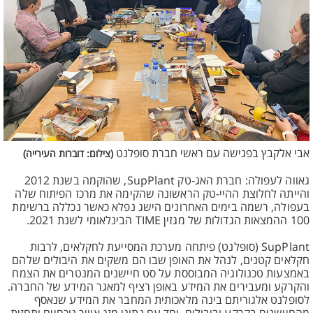
אבי אלקבץ בפגישה עם ראשי חברת סופלנט
(צילום: דוברות העירייה)
גאווה לעפולה: חברת האג-טק SupPlant, שהוקמה בשנת 2012
והייתה לחלוצת ההיי-טק הראשונה שהקימה את מרכז הפיתוח שלה
בעפולה, רשמה בימים האחרונים הישג נפלא כאשר נכללה ברשימת
100 ההמצאות הגדולות של מגזין TIME הבינלאומי לשנת 2021.
SupPlant (סופלנט) פיתחה מערכת המסייעת לחקלאים, לרבות
חקלאים קטנים, לנהל את האופן שבו הם משקים את היבולים שלהם
באמצעות טכנולוגיה המבוססת על סט חיישנים המנטרים את הצמח
והקרקע ומעבירים את המידע באופן רציף למאגר המידע של החברה.
לסופלנט אלגוריתם בינה מלאכותית המחבר את המידע שנאסף