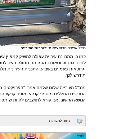
מיכל אצירה חדש
צילום: דוברות העירייה
כמו כן מתכוונת עיריית עפולה להשיק קמפיין עי
לפינוי גזם וגרוטאות במסגרתה תחולק העיר ל
וגרוטאות פעמיים בשבוע. התכנית העירונית תל
תידרש לכך.
מנכ"ל העירייה שלום שלמה אמר: "הפרויקטים מהו
החדשים הכוללים מוטמני קרקע ומונחי קרקע ה
הנושא החשוב. אני קורא לתושבים להיות שותפים 
כתוב למערכת