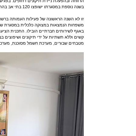
הרווחה ובהפעלת ניידת תיקונים דחופים. בפגיש
בשנה נוספת במסגרתו ישופצו 120 בתי אב בהתאם לקריטריונים שייקבעו על ידי מחלקת הרווחה ברשות.
משפחות הנמצאות במצוקה כלכלית במסגרת שולח
באגף לשירותים חברתיים הובילו. התכנית הציע
קשים וללא תשתיות על ידי תיקונים ושיפוצים בב
מטבחים שבורים, מערכת חשמל מסוכנת, מערכות