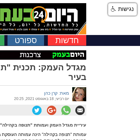
נגישות
חדשות
ספורט
מגדל העמק: תכנית "תנ
בעיר
מאת: קרן כהן
יום רביעי, 18 באוגוסט 2021, 20:25
עיריית מגדל העמק ועמותת "תנופה בקהילה" ישפצו 120 בתים וניידת תיקו
עמותת "תנופה בקהילה" הינה עמותה העוסקת בש