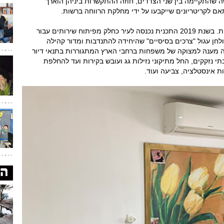
ה שהתקיימה בין שני הצדדים, חוזה ההתקשרות ביניהן הוארך
זו לא השנה הראשונה של פעילות העמותה ברשות. בשנת 2019 התכנית נכנסה לעיר כחלק מפיתוח שירותים עבור
ן עגול "צרכים בסיסיים" שהיחידה להתנדבות ומדור קהילה
ה מענה למצוקה של משפחות ברחבי הארץ המתגוררות בתנאי דיור
תי נזקקים, החל מתיקוני נזילות גג ועובש בקירות ועד להחלפת
 אינסטלציה, צביעה ועוד.