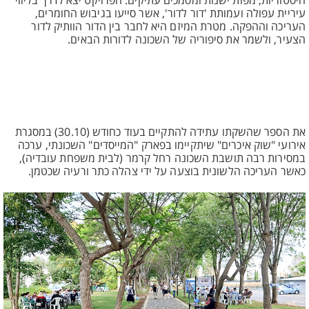
היסטוריות, מפות ישנות ומסמכים עתיקים. הפרויקט יצא לדרך בליווי
עיריית עפולה ועמותת 'דור לדור', אשר סייעו בגיבוש החומרים,
העריכה וההפקה. מטרת המיזם היא לחבר בין הדור הוותיק לדור
הצעיר, ולשמר את סיפוריה של השכונה לדורות הבאים.
את הספר שהשקתו עתידה להתקיים בעוד כחודש (30.10) במסגרת
אירועי "שוק איכרים" שיתקיימו בפארק "המייסדים" השכונתי, ערכה
במסירות רבה תושבת השכונה רחל קרמר (לבית משפחת עובדיה),
כאשר העריכה הלשונית בוצעה על ידי צהלה כתר ורעיה שכטמן.