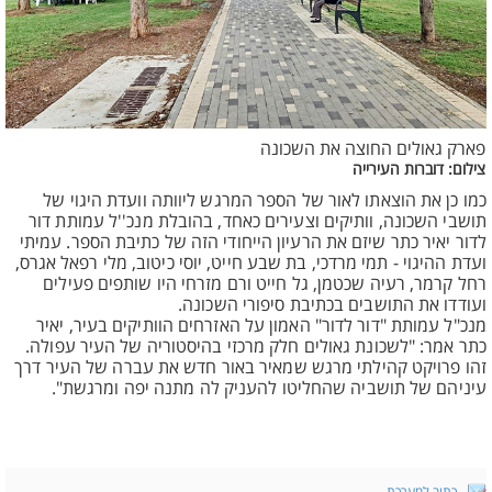
פארק גאולים החוצה את השכונה
צילום: דוברות העירייה
כמו כן את הוצאתו לאור של הספר המרגש ליוותה וועדת היגוי של
תושבי השכונה, וותיקים וצעירים כאחד, בהובלת מנכ''ל עמותת דור
לדור יאיר כתר שיזם את הרעיון הייחודי הזה של כתיבת הספר. עמיתי
ועדת ההיגוי - תמי מרדכי, בת שבע חייט, יוסי כיטוב, מלי רפאל אגרס,
רחל קרמר, רעיה שכטמן, גל חייט ורם מזרחי היו שותפים פעילים
ועודדו את התושבים בכתיבת סיפורי השכונה.
מנכ"ל עמותת "דור לדור" האמון על האזרחים הוותיקים בעיר, יאיר
כתר אמר: "לשכונת גאולים חלק מרכזי בהיסטוריה של העיר עפולה.
זהו פרויקט קהילתי מרגש שמאיר באור חדש את עברה של העיר דרך
עיניהם של תושביה שהחליטו להעניק לה מתנה יפה ומרגשת".