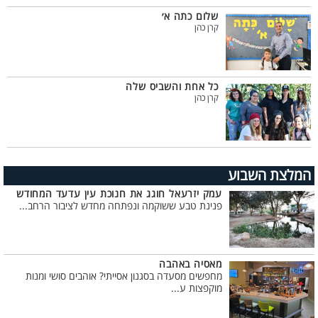
שלום כתה א׳
קרן כהן
כל אחת והשביס שלה
קרן כהן
המלצת השבוע
עמק יזרעאל חוגג את חנוכת עין עדעד המחודש
פנינת טבע ששוקמה ונפתחה מחדש לציבור הרחב...
מאסיה באהבה
מחפשים מסעדה בסגנון אסייתי? אוהבים סושי ומנות
מוקפצות ע...