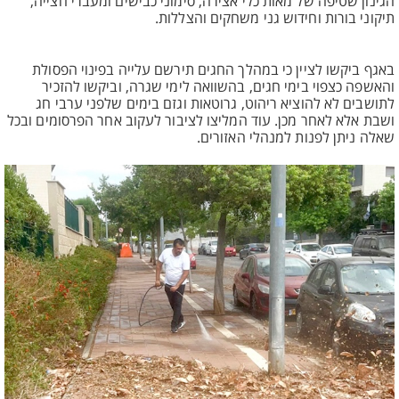
הגינון שטיפה של מאות כלי אצירה, סימוני כבישים ומעברי חצייה,
תיקוני בורות וחידוש גני משחקים והצללות.
באגף ביקשו לציין כי במהלך החגים תירשם עלייה בפינוי הפסולת
והאשפה כצפוי בימי חגים, בהשוואה לימי שגרה, וביקשו להזכיר
לתושבים לא להוציא ריהוט, גרוטאות וגזם בימים שלפני ערבי חג
ושבת אלא לאחר מכן. עוד המליצו לציבור לעקוב אחר הפרסומים ובכל
שאלה ניתן לפנות למנהלי האזורים.