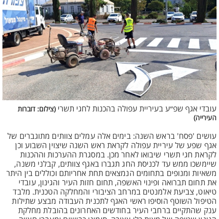
עובדי אגף שפ״ע בעיריית עפולה בהכנות לחגי תשרי
(צילום: דוברות
העירייה)
עושים 'פסח' בראש השנה: בימים אלה עמלים צוותים מתוגברים של
אגף שפע של עיריית עפולה לקראת ראש השנה שיצוין השבוע וכן
לקראת חגי תשרי שיבואו לאחר מכן. במסגרת ההערכות וההכנות
שיימשכו ממש עד לכניסת החג תגברו באגף צוותים, קבלני משנה,
משאיות ומנופים בתחומים הנמצאים תחת אחריותם וכוללים בין היתר
את תחום תברואה ופינוי האשפה, תחום חזות העיר והגינון, עובדי
טיאוט, צביעת אלמנטים במרחב הציבורי והמחלקה הטכנית. מלבד
הטיפול השוטף הוסיפו ראשי האגף לתכנית העבודה מבצע שתילות
ענק שהתקיים ברחבי העיר בחודשים האחרונים בהובלת מחלקת