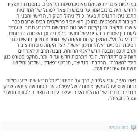
במדיניות ציבורית שניהם מאוניברסיטת תל אביב. במסגרת התפקיד
החדש יהיה ברנוב אמון על גיבוש והוצאה לפועל של המדיניות
התכנונית וההנדסית בעיר, כולל ניהול הפיקוח, הרישוי והבנייה
הציבורית והפרטית. כמו כן, הוא יוביל פרויקטים רבים שרובם כבר
אושרו ותוקצבו כגון קידום השכונות החדשות ב"רובע תבור" שעתיד
לקום בין שכונת רובע יזרעאל ומושב בלפוריה וכן השכונה הדרומית
"רובע גלבוע", המשך קידום והקמה של מוסדות חינוך חדשים כגון
חטיבת הביניים "אלה" ותיכון "אשל", לצד הקמת מוסדות ציבור
ותרבות כגון מבנה חדש לאגף הרווחה, מבנה תרבות לאזרחים
הוותיקים "קתדרה", היכל התרבות חדש וגדול יותר, מתקני ספורט כגון
היכל "הארנה", הרחבת "הגליצ'", מגרשי "פאדל", שדרוג וחידוש
תשתיות עירוניות ועוד.
ראש העיר, אבי אלקבץ, ברך על המינוי: "יובל מביא איתו ידע ויכולות
רבות שיסייעו להמשך פיתוחה של עפולה. אני בטוח שהוא יהיה שחקן
מרכזי בנבחרת של הנהלת העיר ויעשה עבודה מצוינת לטובת תושבי
עפולה ובאיה".
כתוב למערכת