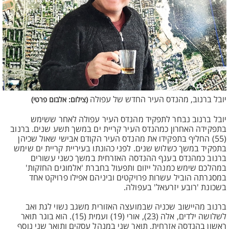
יובל ברנוב, מהנדס העיר החדש של עפולה
(צילום: אלבום פרטי)
יובל ברנוב נבחר לתפקיד מהנדס העיר עפולה לאחר ששימש
בתפקידה האחרון כמהנדס העיר קריית ים במשך תשע שנים. ברנוב
(55) החליף בתפקידו את מהנדס העיר הקודם אבישי שאול שכיהן
בתפקיד במשך כשלוש שנים. לפני כהונתו בעיריית קריית ים שימש
ברנוב כמהנדס בענף ההנדסה האזרחית במשך כשני עשורים
במהלכם שימש כמנהל ייזום ותפעול בחברת 'אלמוגים החזקות'
במסגרתה הוביל עשרות פרויקטים וביניהם אפילו פרויקט אחד
בשכונת 'רובע יזרעאל' בעפולה.
ברנוב מהיישוב שכניה שבמועצה האזורית משגב נשוי לגת ואב
לשלושה ילדים, אלה (23), אורי (19) ועמית (15). הוא בוגר תואר
ראשון בהנדסה אזרחית, תואר שני במנהל עסקים ותואר שני נוסף