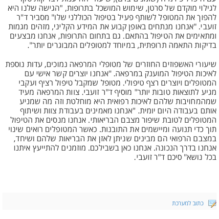
לגילוי מוקדם של סרטן, שימוש המושכל בתרופות, "הגישה שלנו היא
להפוך את המטופל לשותף פעיל בטיפול הכוללני שלו" מסביר ד"ר
זועבי. "אנחנו מנתחים באופן קבוע את המידע הקליני, מזהים מגמות
ומתאימים את הטיפול בהתאם. גם בתחום התרופות, אנחנו מבצעים
בדיקות התאמה תרופתית, במיוחד למטופלים המבוגרים יותר".
שיעורי האשפוזים החוזרים של מטופלי המרפאה נמוכים, עדות נוספת
לאיכות הטיפול המוענק במרפאה. "אנחנו יוצרים קשר אישי עם
המטופלים ויוצרים רצף טיפולי. מטופל שמקבל טיפול רציף ועקבי
מגיע לתוצאות טובות יותר" מוסיף ד"ר זועבי. צוות המרפאה מעיד
שמהמחויבות שלהם לאיכות רפואית היא מוחלטת וזה מה שמניע
אותם בעבודה היום יומית. "אנחנו מאמינים בעבודת צוות ושיתוף
המטופלים לטובת שיפור מצבם הבריאותי. אנחנו מנסים את הטיפול
תוך כדי תנועה ומיישמים את התובנות. כאשר המטופלים רואים שינוי
במצבם הרפואי הם מבינים שניתן לאזן את הבריאות שלהם ושיחד,
אנחנו בדרך הנכונה. אנחנו כאן בשבילכם. מוזמנים להתייעץ איתנו
בכל נושא" סיכם ד"ר זועבי.
כתוב למערכת