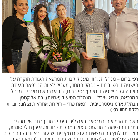
רפי ברום – מנהל המחוז, מעניק לצוות המרפאה תעודת הוקרה על
הישגיהם. רפי ברום – מנהל המחוז, מעניק לצוות המרפאה תעודת
הוקרה על הישגיהם. מימין: רפי ברום, ד"ר אברהאים זועבי – מנהל
המרפאה, רובא שיבלי – מנהלת הסיעוד (אחיות), בת אל קסטן –
מנהלת אדמיניסטרטיבית ורמאח פודי – רוקחת אחראית
(צילום: דוברות
כללית מחוז צפון)
האיכות הרפואית במרפאה באה לידי ביטוי במגוון רחב של מדדים
בתחום הרפואה המונעת: טיפול במחלות כרוניות, איזון חולי סוכרת,
חולי יתר לחץ דם נמצאים בערכים תקינים ושיעורי האיזון בקרב חולים
עם היפרליפידמיה (שומנים בדם), שיעורי ההיענות לבדיקות סקר