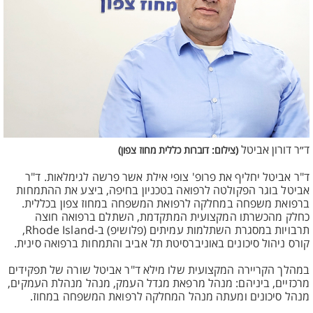
ד״ר דורון אביטל
(צילום: דוברות כללית מחוז צפון)
ד"ר אביטל יחליף את פרופ' צופי אילת אשר פרשה לגימלאות. ד"ר
אביטל בוגר הפקולטה לרפואה בטכניון בחיפה, ביצע את ההתמחות
ברפואת משפחה במחלקה לרפואת המשפחה במחוז צפון בכללית.
כחלק מהכשרתו המקצועית המתקדמת, השתלם ברפואה חוצה
תרבויות במסגרת השתלמות עמיתים (פלושיפ) ב-Rhode Island,
קורס ניהול סיכונים באוניברסיטת תל אביב והתמחות ברפואה סינית.
במהלך הקריירה המקצועית שלו מילא ד"ר אביטל שורה של תפקידים
מרכזיים, ביניהם: מנהל מרפאת מגדל העמק, מנהל מנהלת העמקים,
מנהל סיכונים ומעתה מנהל המחלקה לרפואת המשפחה במחוז.