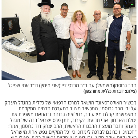
הרב גרוסמן(משמאל) עם ד״ר מרדכי דיין(שני מימין) וד״ר אתי שפיגל
(צילום: דוברות כללית מחוז צפון)
מכשיר האולטרסאונד הושאל למרכז הרפואי של כללית במגדל העמק
על ידי הרב גרוסמן. המכשיר מצויד במערכת הדמיה מתקדמת
המאפשרת קבלת מידע רב, רזולוציה גבוהה ובהתאם משפרת את
יכולת האבחון. אבי תנועת הקירוב, חתן פרס ישראל רבה של מגדל
העמק וחבר מועצת הרבנות הראשית, הרב יצחק דוד גרוסמן, אמר:
"חכמינו זיכרונם לברכה לימדונו כי 'כל המקיים נפש אחת מישראל