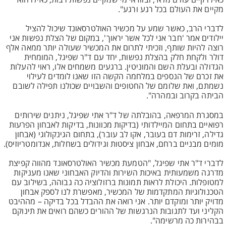
כאילו קיים עולם מלא', ובוודאי מי שמקיים נפשות רבות, כאילו הוא
מקיים את העולם בכל רגע ורגע".
לדברי הרב, כאשר שמע על מכשיר האולטרסאונד שיכול להציל
יילודים אמר 'חבר אני לכל אשר יראוך', במקום של הצלת נפשות אני
רוצה להיות שותף, וזכיתי לתרום את המכשיר שעולה יותר ממאה אלף
דולר ולקחת חלק בהצלת נפשות, יחד עם ד"ר שפיגל, המומחית
הגדולה ובעלת השם והמוניטין. ברגעים משמחים אלו, ראוי להעלות
את זכרם של הנספים במלחמה הקשה הזו שאנו לומדים לעילוי
נשמתם, ואת שלומם של החטופים והשבויים שכולנו תפילה לשובם
הביתה בקרוב ובמהרה".
במסגרת המרפאה, בהובלתה של ד"ר אתי שפיגל, ניתנים שירותים
רפואיים בתחום המיילדותי (בדיקות מכוונות, בדיקות לאבחון הפרעות
גדילה, זרימות דם בעובר, אקו לב עובר), בתחום הגינקולוגי (אבחון
מומים מבניים ברחם, אבחון ציסטות וגידולים בשחלות, אנדומטריוזיס).
לדברי ד"ר אתי שפיגל, "הטמעת מכשיר האולטרסאונד מהווה קפיצת
מדרגה משמעותית באיכות השירות והדיוק האבחוני שאנו מעניקות
למטופלות. היכולת לראות תמונות ברזולוציה כה גבוהה, בשילוב עם
הטכנולוגיות המתקדמות של המכשיר, מאפשרת לנו לספק אבחון
מדויק יותר ומוקדם יותר. אני רואה את ההבדל בכל בדיקה – מההיבט
הקליני ועד לתגובות הנרגשות של ההורים כשהם רואים את תינוקם
בבהירות כה מרשימה".