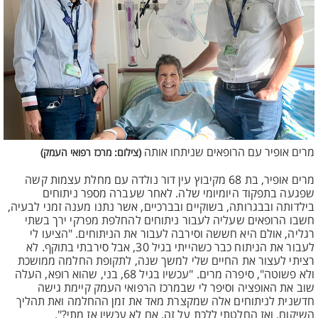
מרים אופיר עם הרופאים שניתחו אותה
(צילום: מרכז רפואי העמק)
מרים אופיר, בת 68 מקיבוץ עין דור נולדה עם מחלת עצמות קשה
שפגעה בתפקוד היומיומי שלה. לאחר שעברה מספר ניתוחים
בילדותה ובבגרותה, בשוקיים ובברכיים, אשר נתנו מענה זמני לבעיה,
חשבו הרופאים שעליה לעבור ניתוחים להחלפת מפרקי ירך בשתי
רגליה, אולם היא חששה וסירבה לעבור את הניתוחים. "הציעו לי
לעבור את הניתוח כבר כשהייתי בגיל 30, אבל סירבתי בתוקף. לא
רציתי לעצור את החיים שלי למשך שנה, לתקופת החלמה ממושכת
ולא פשוטה", סיפרה מרים. "עכשיו בגיל 68, בני, שהוא רופא, העלה
שוב את האופציה וסיפר לי שבמרכז הרפואי העמק קיימת גישה
חדשנית לניתוחים אלה שמקצרת מאד את זמן ההחלמה ואת תהליך
השיקום, ואז החלטתי ללכת על זה. אם לא עכשיו אז מתי?".