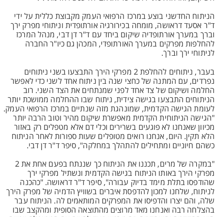
הניתוח החדשני בוצע במרכז הרפואי העמק מקבוצת כללית על ידי
ד"ר אסעד דראושה, מומחה בכירורגיה אורתופדית וניתוחי מפרק ירך
וברך במערך אורתופדיה שיקום ביחד עם ד"ר דן דבי, מנהל המרכז
להחלפות מפרקים במערך האורתופדי, המכהן גם כיו"ר החברה
לניתוחי ירך וברך.
בעבר, ניתוחים להחלפת 2 מפרקי הירך התבצעו בשני ניתוחים
נפרדים, עם המתנה של כחצי שנה בין ניתוח אחד לשני כדי לאפשר
החלמה ושיקום של צד אחד לפני שמנתחים את הצד השני. רוב
הניתוחים התבצעו בגישה צידית, ניתוח שבו ההחלמה ממושכת יותר
לעומת הגישה הקדמית, שמונהגת מזה שנתיים במרכז הרפואי העמק.
"הגישה הניתוחית הקדמית מאפשרת שיקום מהיר וטוב הרבה יותר
מכיוון שאנחנו לא פוגעים בשרירים וכלי דם אלא מטפלים רק באזור
הלא תקין. היום, אנחנו רואים מטופלים שעות ספורות לאחר הניתוח
כשהם חיוניים ומתחילים להתהלך במחלקה", סיפר ד"ר דן דבי.
"במקרה של מרים, תכננו את הניתוח כך שננתח בפעם אחת את 2
מפרקי הירך באותו הניתוח בגישה הקדמית ונשתיל מפרקי ירך
שהודפסו בתלת מימד בדיוק עבורה", סיפר ד"ר דראושה. "כהכנה
לניתוח, שלחנו למכון להדפסת איברים בשוויץ הדמיה של מפרק הירך
שלה, והם יצרו והדפיסו את המפרקים המותאמים לה. הניתוח עבר
בהצלחה רבה ואנחנו מאד מרוצים מהתוצאה הסופית ומהקצב שבו