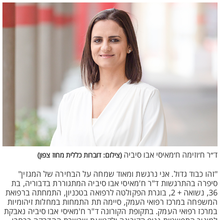
ד״ר ח׳וזימה ח׳מאיסי אבו סיביה
(צילום: דוברות כללית מחוז צפון)
"זהו כבוד גדול. אני נרגשת ומאוד שמחה על הבחירה של המגזין"
סיפרה בהתרגשות ד"ר ח'מאיסי אבו סיביה המתגוררת בדבוריה, בת
36, נשואה + 2, בוגרת הפקולטה לרפואה בטכניון, התמחתה ברפואת
המשפחה במרכז רפואי העמק, סיימה תת התמחות במחלות זיהומיות
במרכז רפואי העמק. בתקופת הקורונה ד"ר ח'מאיסי אבו סיביה נאבקת