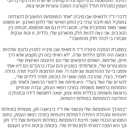
למיגור התפשטות נגיף הקורונה ולקטיעת שרשרת ההדבקה ברחבי
הצפון כמנהלת חמ"ל הקורונה המונה עשרות אנשי צוות.
לדברי ד"ר ח'מאיסי אבו סיביה "אחד המפתחות החשובים להצלחה
בתפקיד הוא חיבור ערכי בין החזון האישי שלי לחזון הארגון. יש משפט
שאני מאוד מתחברת אליו,: תכוונו לירח גם אם תפספסו, תנחתו בין
הכוכבים. אני גאה להיות חלק מהארגון שלי, כללית, זו זכות ענקית
שבחרו בי לנהל חלק מהמשבר".
במסגרת הכתבה סיפרה ד"ר ח'מאיסי אבו סיביה למגזין גלובס שלהיות
רופאה היה חלום הילדות שלה. "לא ראיתי בזה רק מקצוע אלא דרך
חיים, שליחות. האחים הרופאים שלי הם הדוגמה האישית שלי
והמנטורים שלי, וכשלמדתי בטכניון והם עבדו ברמב"ם הם ליוו אותי
ותמכו בי על ההזדמנות שניתנה לי. זאת הזדמנות להגיד תודה גדולה
לאמיל, בעלי, שהרבה ממה שאני זה בזכותו, תודה לילדים שלי,
להורים שלי ושל בעלי". היא סיימה את לימודי הרפואה ולאחר מכן
התמחות ברפואת משפחה במרכז רפואי העמק, עבדה שנתיים
כרופאת משפחה בכללית מחוז צפון, יצאה לחופשת לידה ובמהלכה
החליטה להתמחות במחלות זיהומיות.
"במהלך ההתמחות שלי פגשתי את ד"ר ביביאנה חזן, מומחית במחלות
זיהומיות ומנהלת היחידה למחלות זיהומיות במרכז רפואי העמק. בתום
המפגש הבנתי שאני חייבת להתמחות במחלות זיהומיות אצל ד"ר חזן
וכך היא הפכה למורתי ולמנטורית שלי. בזכותה ובזכות הידע העצום