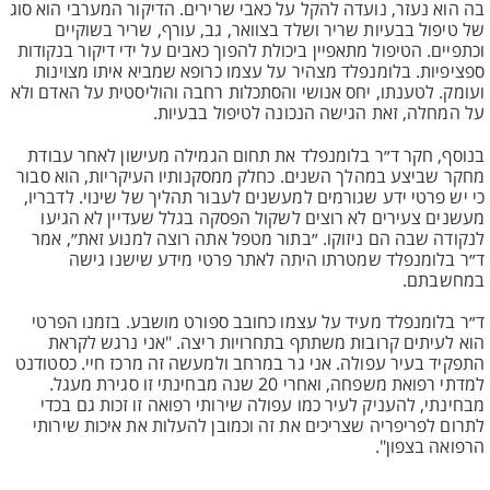
בה הוא נעזר, נועדה להקל על כאבי שרירים. הדיקור המערבי הוא סוג
של טיפול בבעיות שריר ושלד בצוואר, גב, עורף, שריר בשוקיים
וכתפיים. הטיפול מתאפיין ביכולת להפוך כאבים על ידי דיקור בנקודות
ספציפיות. בלומנפלד מצהיר על עצמו כרופא שמביא איתו מצוינות
ועומק. לטענתו, יחס אנושי והסתכלות רחבה והוליסטית על האדם ולא
על המחלה, זאת הגישה הנכונה לטיפול בבעיות.
בנוסף, חקר ד״ר בלומנפלד את תחום הגמילה מעישון לאחר עבודת
מחקר שביצע במהלך השנים. כחלק ממסקנותיו העיקריות, הוא סבור
כי יש פרטי ידע שגורמים למעשנים לעבור תהליך של שינוי. לדבריו,
מעשנים צעירים לא רוצים לשקול הפסקה בגלל שעדיין לא הגיעו
לנקודה שבה הם ניזוקו. ״בתור מטפל אתה רוצה למנוע זאת״, אמר
ד״ר בלומנפלד שמטרתו היתה לאתר פרטי מידע שישנו גישה
במחשבתם.
ד״ר בלומנפלד מעיד על עצמו כחובב ספורט מושבע. בזמנו הפרטי
הוא לעיתים קרובות משתתף בתחרויות ריצה. "אני נרגש לקראת
התפקיד בעיר עפולה. אני גר במרחב ולמעשה זה מרכז חיי. כסטודנט
למדתי רפואת משפחה, ואחרי 20 שנה מבחינתי זו סגירת מעגל.
מבחינתי, להעניק לעיר כמו עפולה שירותי רפואה זו זכות גם בכדי
לתרום לפריפריה שצריכים את זה וכמובן להעלות את איכות שירותי
הרפואה בצפון".