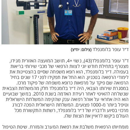
ד״ר עופר בלומנפלד
(צילום: יח״צ)
ד"ר עופר בלומנפלד(43), נשוי +4, תושב המועצה האזורית מגידו,
מצטרף בתחילת חודש יוני לצוות הרפואי של מכבי שירותי בריאות
בעפולה. ד״ר בלומנפלד, הוא רופא משפחה שסיים בהצטיינות את
לימודי הרפואה בטכניון. הוא החל את תפקידו לפני 17 שנים בחיל
הרפואה שם פיקד על מרפאות כרופא משפחה של פיקוד מרכז.
במסגרת שירותו הצבאי, היה ד״ר בלומנפלד חלק מהמשלחת הצבאית
שנשלחה להאיטי לאחר רעידת האדמה בשנת 2010. במשך שבועיים
הוא היה אחראי על אוהל רפואה ענק שהקימה המשלחת הישראלית
וטיפל ביותר מ-1000 פצועים. המשלחת הישראלית הפכה לבורג
מרכזי בסיוע ולדבריו של ד״ר בלומנפלד, רשתות התקשורת מכל
העולם ביקשו לראיין את הצוות שלו.
מומחיותו הרפואית משלבת את רפואת המערב והמזרח. שיטת הטיפול