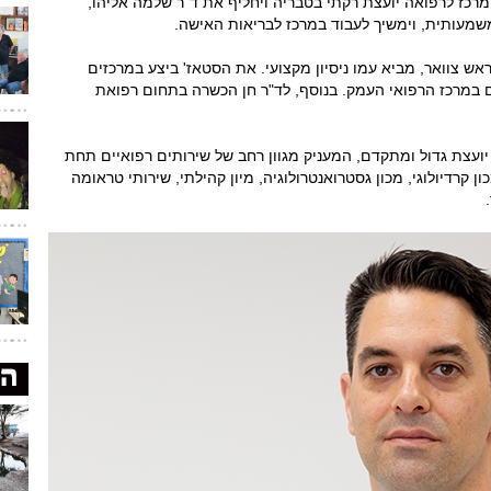
מרכז לרפואה יועצת רקתי בטבריה ויחליף את ד"ר שלמה אליהו,
מעותית, וימשיך לעבוד במרכז לבריאות האישה.
 ראש צוואר, מביא עמו ניסיון מקצועי. את הסטאז' ביצע במרכזים
ם במרכז הרפואי העמק. בנוסף, לד"ר חן הכשרה בתחום רפואת
ועצת גדול ומתקדם, המעניק מגוון רחב של שירותים רפואיים תחת
ן קרדיולוגי, מכון גסטרואנטרולוגיה, מיון קהילתי, שירותי טראומה