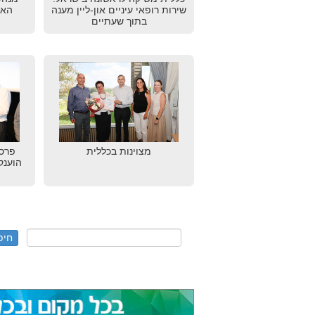
שירות רופאי עיניים און-ליין מענה
האי
בתוך שעתיים
מצוינות בכללית
הוענק