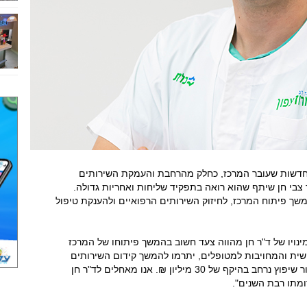
תחדשות שעובר המרכז, כחלק מהרחבת והעמקת השירותים
 צבי חן שיתף שהוא רואה בתפקיד שליחות ואחריות גדולה.
משך פיתוח המרכז, לחיזוק השירותים הרפואיים ולהענקת טיפול
"מינויו של ד"ר חן מהווה צעד חשוב בהמשך פיתוחו של המרכז
נושית והמחויבות למטופלים, יתרמו להמשך קידום השירותים
הרפואיים באזור. לקראת סוף השנה, המרכז יעבור שיפוץ נרחב בהיקף של 30 מיליון ₪. אנו מאחלים לד"ר חן
ומתו רבת השנים".