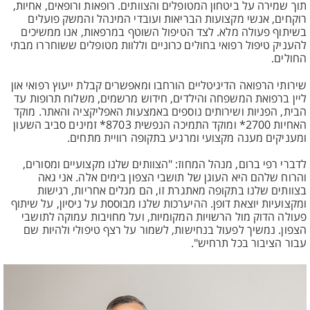
תוך שמירה על ביטחון המטופלים והצוותים. רופאות ורופאים, אחיות,
רוקחים, אנשי מקצועות הבריאות ועובדי המינהל והמשק פועלים
בשיתוף פעולה מלא. לצד הטיפול השוטף במרפאות, אנו ממשיכים
להעניק טיפול רפואי בחולים כרוניים וללוות מטופלים ששוחררו מבתי
החולים.
שירותי הרפואה הדיגיטליים הורחבו ומאפשרים קבלת ייעוץ רפואי און
ליין ברפואת המשפחה והילדים, חידוש מרשמים, משלוח תרופות עד
הבית, הפניות ושירותים נוספים באמצעות האפליקציה והאתר. מוקד
האחיות 2700* ומוקד התמיכה הנפשית 8703* זמינים סביב השעון
ומעניקים מענה מקצועי ומרגיע בתקופה רוויית מתחים.
לדברי רפי ברום, מנהל המחוז: "הצוותים שלנו מקצועיים ומסורים,
והרוח שלהם היא העוגן של תושבי הצפון בימים אלה. אני גאה
בצוותים שלנו בתקופה מאתגרת זו, הם מגלים אחריות, רגישות
ומקצועיות יוצאת דופן. ההיערכות שלנו מבוססת על ניסיון, על שיתוף
פעולה הדוק מול הרשויות המקומיות, ועל מחויבות עמוקה לתושבי
הצפון. נמשיך לפעול בנחישות, לשמור על רצף טיפולי ולהיות שם
עבור הציבור בכל תרחיש".