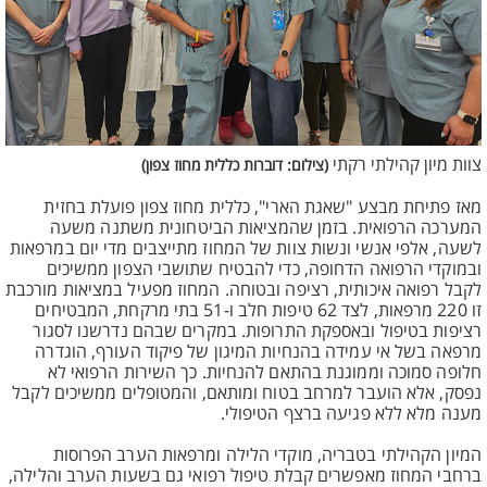
צוות מיון קהילתי רקתי
(צילום: דוברות כללית מחוז צפון)
מאז פתיחת מבצע "שאגת הארי", כללית מחוז צפון פועלת בחזית
המערכה הרפואית. בזמן שהמציאות הביטחונית משתנה משעה
לשעה, אלפי אנשי ונשות צוות של המחוז מתייצבים מדי יום במרפאות
ובמוקדי הרפואה הדחופה, כדי להבטיח שתושבי הצפון ממשיכים
לקבל רפואה איכותית, רציפה ובטוחה. המחוז מפעיל במציאות מורכבת
זו 220 מרפאות, לצד 62 טיפות חלב ו-51 בתי מרקחת, המבטיחים
רציפות בטיפול ובאספקת התרופות. במקרים שבהם נדרשנו לסגור
מרפאה בשל אי עמידה בהנחיות המיגון של פיקוד העורף, הוגדרה
חלופה סמוכה וממוגנת בהתאם להנחיות. כך השירות הרפואי לא
נפסק, אלא הועבר למרחב בטוח ומותאם, והמטופלים ממשיכים לקבל
מענה מלא ללא פגיעה ברצף הטיפולי.
המיון הקהילתי בטבריה, מוקדי הלילה ומרפאות הערב הפרוסות
ברחבי המחוז מאפשרים קבלת טיפול רפואי גם בשעות הערב והלילה,