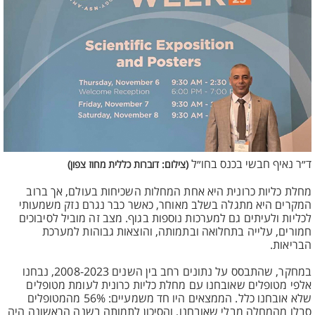
ד״ר נאיף חבשי בכנס בחו״ל
(צילום: דוברות כללית מחוז צפון)
מחלת כליות כרונית היא אחת המחלות השכיחות בעולם, אך ברוב
המקרים היא מתגלה בשלב מאוחר, כאשר כבר נגרם נזק משמעותי
לכליות ולעיתים גם למערכות נוספות בגוף. מצב זה מוביל לסיבוכים
חמורים, עלייה בתחלואה ובתמותה, והוצאות גבוהות למערכת
הבריאות.
במחקר, שהתבסס על נתונים רחב בין השנים 2008-2023, נבחנו
אלפי מטופלים שאובחנו עם מחלת כליות כרונית לעומת מטופלים
שלא אובחנו כלל. הממצאים היו חד משמעיים: 56% מהמטופלים
סבלו מהמחלה מבלי שאובחנו, והסיכון לתמותה בשנה הראשונה היה