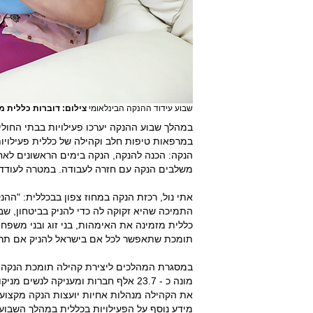
שבוע עידוד ההנקה הבינלאומי
צילום: דוברות כללית מח
במהלך שבוע ההנקה יערכו פעילויות בבתי החולים
במרפאות טיפות חלב וקהילה של כללית פעילויו
הנקה: הכנה להנקה, הנקה בימים הראשונים לאח
משלבים הנקה עם חזרה לעבודה. במטרה לעודד 
אתי נול, רכזת הנקה במחוז צפון בבכללית: "ההנ
התמיכה שהיא זקוקה לה כדי להניק בביטחון, ש
כללית מזמינה את האימהות, בני זוג ובני משפ
תומכת שתאפשר לכל אם בישראל להניק אם תרצ
במסגרת המהלכים ליצירת קהילה תומכת הנקה כל
מונה כ - 23.7 אלף חברות ומעניקה לנ
את הקהילה מנהלות אחיות יועצות הנקה מקצועיות של כללית. om/groups/menikot
מידע נוסף על הפעילויות בכללית במהלך השבוע