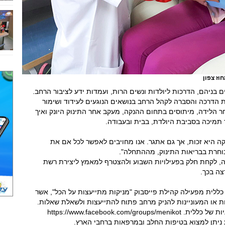
וז צפון
 בניהם, הדרכות ליולדות ונשים הרות, ועמדות ידע לציבור הרחב.
ת הדרכה והסברה לקהל הרחב בנושאים הנוגעים לעידוד ושימור
ר הלידה, מיתוסים בתחום ההנקה, מעקב אחר התינוק היונק ואיך
תמיכה בסביבת היולדת, בבית ובעבודה.
קה היא זכות, אך גם אתגר. אנו מחויבים לאפשר לכל אם את
בוחרת בבריאות התינוק, מההתחלה".
חה, לקחת חלק בפעילויות השבוע ולהצטרף למאמץ ליצירת רשת
ה בכך.
לית מפעילה קהילת פייסבוק "מניקות מתייעצות על הכל", אשר
שים מניקות או המעוניינות להניק מרחב פתוח להתייעצות ולשאלת שאלות.
https://www.facebook.c
 ניתן למצוא בטיפות החלב ובמרפאות ברחבי הארץ.