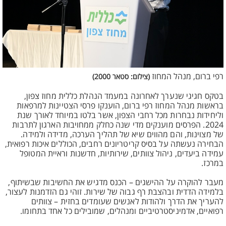
רפי ברום, מנהל המחוז
(צילום: סטאר 2000)
בטקס חגיגי שנערך לאחרונה במעמד הנהלת כללית מחוז צפון,
בראשות מנהל המחוז רפי ברום, הוענקו פרסי הצטיינות למרפאות
וליחידות נבחרות מכל רחבי הצפון, אשר בלטו במיוחד לאורך שנת
2024. הפרסים מוענקים מדי שנה כחלק ממחויבות הארגון לתרבות
של מצוינות, והם מהווים שיא של תהליך הערכה, מדידה ולמידה.
הבחירה נעשתה על בסיס קריטריונים רחבים, הכוללים איכות רפואית,
עמידה ביעדים, ניהול צוותים, שירותיות, חדשנות וראיית המטופל
במרכז.
מעבר להוקרה על ההישגים – הכנס מדגיש את החשיבות שבשיתוף,
בלמידה הדדית ובהצבת רף גבוה של שירות. זוהי גם הזדמנות לעצור,
להעריך את הדרך ולהודות לאנשים שעומדים בחזית – צוותים
רפואיים, אדמיניסטרטיביים ומנהלים, שמובילים כל אחד בתחומו.