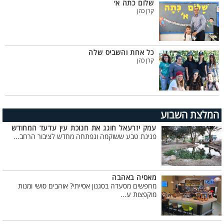
שלום כתה א׳
קרן כהן
כל אחת והשביס שלה
קרן כהן
המלצת השבוע
עמק יזרעאל חוגג את חנוכת עין עדעד המחודש
פנינת טבע ששוקמה ונפתחה מחדש לציבור הרחב...
מאסיה באהבה
מחפשים מסעדה בסגנון אסייתי? אוהבים סושי ומנות
מוקפצות ע...