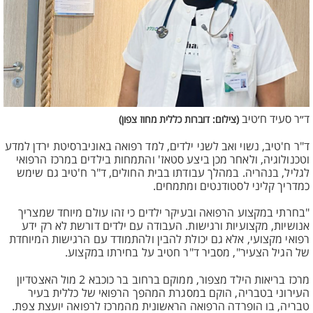
ד״ר סעיד ח׳טיב
(צילום: דוברות כללית מחוז צפון)
ד"ר ח'טיב, נשוי ואב לשני ילדים, למד רפואה באוניברסיטת ירדן למדע
וטכנולוגיה, ולאחר מכן ביצע סטאז' והתמחות בילדים במרכז הרפואי
לגליל, בנהריה. במהלך עבודתו בבית החולים, ד"ר ח'טיב גם שימש
כמדריך קליני לסטודנטים ומתמחים.
"בחרתי במקצוע הרפואה ובעיקר ילדים כי זהו עולם מיוחד שמצריך
אנושיות, מקצועיות ורגישות. העבודה עם ילדים דורשת לא רק ידע
רפואי מקצועי, אלא גם יכולת להבין ולהתמודד עם הרגישות המיוחדת
של הגיל הצעיר", מסביר ד"ר חטיב על בחירתו במקצוע.
מרכז בריאות הילד מצפור, ממוקם ברחוב בר כוכבא 2 מול האצטדיון
העירוני בטבריה, הוקם במסגרת המהפך הרפואי של כללית בעיר
טבריה, בו הופרדה הרפואה הראשונית מהמרכז לרפואה יועצת צפת.