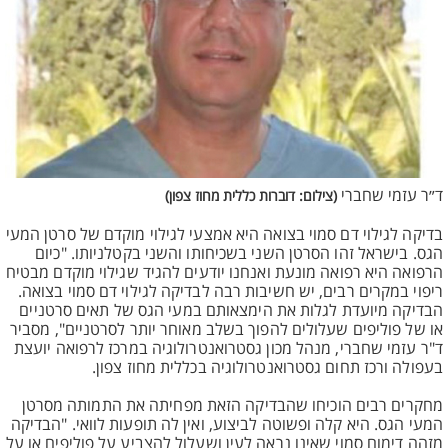
ד״ר עזמי שחברי
(צילום: דוברות כללית מחוז צפון)
בדיקה לגילוי דם סמוי בצואה היא אמצעי לגילוי מוקדם של סרטן המעי
הגס. בישראל זהו הסרטן השני בשכיחותו והשני בקטלניותו. "כיום
הרפואה היא רפואה מונעת ואנחנו יודעים להגיד שגילוי מוקדם מבטיח
ריפוי במקרים רבים, יש חשיבות רבה לבדיקה לגילוי דם סמוי בצואה.
הבדיקה מיועדת לגלות את הימצאותם במעי הגס של תאים סרטניים
או של פוליפים שעלולים להפוך בשלב מאוחר יותר לסרטניים", מסביר
ד"ר עזמי שחברי, מנהל מכון גסטרואנטרולוגיה במרכז לרפואה יועצת
בעפולה ורכז תחום גסטרואנטרולוגיה בכללית מחוז צפון.
מחקרים רבים הוכיחו שהבדיקה הזאת מפחיתה את התמותה מסרטן
המעי הגס. היא קלה ופשוטה לביצוע, ואין לה תופעות לוואי. "הבדיקה
מזהה דימום סמוי שאינו נראה לעין ושעלול להצביע על פוליפים או על