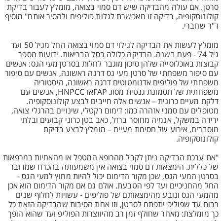
סרטן. אם עולה מהבדיקה שיש דם סמוי בצואה, מומלץ לעבור בדיקת
קולונוסקופיה, בדיקה זו מאפשרת לגלות פוליפים ולהסיר אותם" מוסיף
ד"ר שחברי.
מומלץ לעשות את הבדיקה לגילוי דם סמוי בצואה החל מגיל 50 ועד
גיל 74 - פעם בשנה. הבדיקה כלולה בסל הבריאות. ידועות מספר
קבוצות באוכלוסייה שלהן סיכון מוגבר לחלות בסרטן מעי הגס: אנשים
עם סיפור משפחתי של סרטן מעי גס דרגה ראשונה, אנשים עם סיפור
משפחתי של פוליפים אדנומטוטים דרגה ראשונה, היסטוריה
משפחתית של תסמונת גנטית מסוג FAPאו HNPCC, אנשים עם
דלקת מעיים כרונית – אנשים אלה חייבים לבצע קולונוסקופיה.
מטופלים עם סמני אזהרה כמו: דימום רקטלי, שינויים בהרגלי צואה,
ירידה במשקל, אנמיה מחוסר ברזל, כאב בטן כרוני קבועים ובלתי
מוסברים, אירוע של חסימת מעיים – מומלץ לבצע בדיקת
קולונוסקופיה.
"את ערכת הבדיקה ניתן לקבל מהרופא המטפל או מהאחיות במרפאות
של כללית. הימצאות דם סמוי בצואה אין משמעותה בהכרח שמדובר
בסרטן המעי הגס, שכן מקור הדימום יכול להיות מחוץ למעי הגס -
החל מהחניכיים ועד לפי הטבעת. אולם גם אם מקור הדימום הוא אכן
מהמעי הגס ונובע מהימצאותם של פוליפים - עשויות לחלוף שנים
רבות עד שפוליפ יתפתח לסרטן, וזו אחת הסיבות שהבדיקה הזאת כל
כך מומלצת: מאחר שחולף זמן רב מהיווצרות הפוליפ ועד שהוא הופך