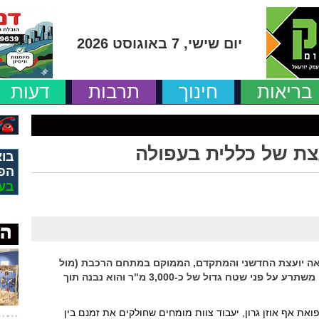
יום שישי, 7 באוגוסט 2026
בריאות
חינוך
תרבות
דעות
צת של כללית בעפולה
בוא
הפ
בע
אה יועצת החדשני והמתקדם, הממוקם במתחם הרכבת (מול
הקאנטרי בעיר), ברחוב שדרות יצחק רבין 20, משתרע על פני שטח גדול של כ-3,000 מ"ר והוא נבנה תוך
ואת אף אוזן גרון, יעבוד צוות מומחים שחולקים את זמנם בין