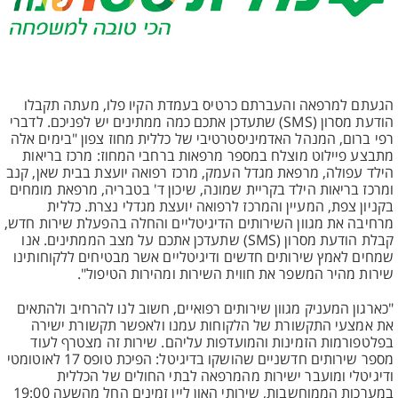
הגעתם למרפאה והעברתם כרטיס בעמדת הקיו פלו, מעתה תקבלו
הודעת מסרון (SMS) שתעדכן אתכם כמה ממתינים יש לפניכם. לדברי
רפי ברום, המנהל האדמיניסטרטיבי של כללית מחוז צפון "בימים אלה
מתבצע פיילוט מוצלח במספר מרפאות ברחבי המחוז: מרכז בריאות
הילד עפולה, מרפאת מגדל העמק, מרכז רפואה יועצת בבית שאן, קנב
ומרכז בריאות הילד בקריית שמונה, שיכון ד' בטבריה, מרפאת מומחים
בקניון צפת, המעיין והמרכז לרפואה יועצת מגדלי נצרת. כללית
מרחיבה את מגוון השירותים הדיגיטליים והחלה בהפעלת שירות חדש,
קבלת הודעת מסרון (SMS) שתעדכן אתכם על מצב הממתינים. אנו
שמחים לאמץ שירותים חדשים ודיגיטליים אשר מבטיחים ללקוחותינו
שירות מהיר המשפר את חווית השירות ומהירות הטיפול".
"כארגון המעניק מגוון שירותים רפואיים, חשוב לנו להרחיב ולהתאים
את אמצעי התקשורת של הלקוחות עמנו ולאפשר תקשורת ישירה
בפלטפורמות הזמינות והמועדפות עליהם. שירות זה מצטרף לעוד
מספר שירותים חדשניים שהושקו בדיגיטל: הפיכת טופס 17 לאוטומטי
ודיגיטלי ומועבר ישירות מהמרפאה לבתי החולים של הכללית
במערכות הממוחשבות, שירותי האון ליין זמינים החל מהשעה 19:00