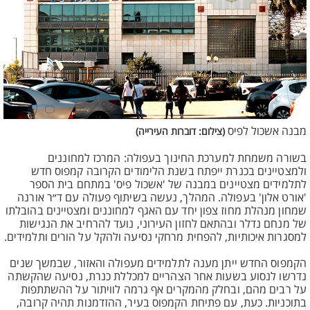
מבנה אשכול לפיס
(צילום: דוברות העירייה)
בשורה משמחת למערכת החינוך בעפולה: המרכז למחוננים
ולמצטיינים בכנרת ייפתח בשנת הלימודים הקרובה קמפוס חדש
לתלמידים מצטיינים במבנה של 'אשכול פיס' במתחם בית הספר
'אורט אלון' בעפולה. המהלך, נעשה בשיתוף פעולה עם ד״ר אורנה
שמחון מנהלת מחוז צפון יחד עם האגף למחוננים ומצטיינים בהובלתו
של מנחם נדלר ובהתאם לחזון העירוני, נועד להרחיב את הנגישות
למסגרות איכותיות, להפחית מרחקי נסיעה ולהקל על הורים ותלמידים.
הקמפוס החדש ייתן מענה לתלמידים מעפולה והאזור, שבמשך שנים
נדרשו לנסוע בשעות אחר הצהריים למכללת כנרת, נסיעה שהקשתה
על רבים מהם, ובחלק מהמקרים אף גרמה לוויתור על ההשתתפות
בתוכניות. כעת, עם פתיחת הקמפוס בעיר, ההזדמנות תהיה קרובה,