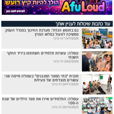
עוד כתבות שיכולות לעניין אותך
גם בחופש הגדול: מערכת החינוך במגדל העמק
ממשיכה לפעול במלוא המרץ
15/7/2026 דני ברנר
עפולה: עשרות תלמידים השתתפו ביריד החקר
השנתי
24/2/2026 דני ברנר
תכנית “בתי הספר המנגנים” בעפולה סיימה שני
עשורים מוצלחים של פעילות
24/11/2025 דני ברנר
עפולה: התלמידים איירו את ספר הילדים של שנת
ה-100
20/10/2025 דני ברנר