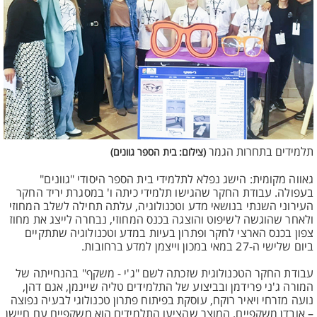
תלמידים בתחרות הגמר
(צילום: בית הספר גוונים)
גאווה מקומית: הישג נפלא לתלמידי בית הספר היסודי "גוונים"
בעפולה. עבודת החקר שהגישו תלמידי כיתה ו' במסגרת יריד החקר
העירוני השנתי בנושאי מדע וטכנולוגיה, עלתה תחילה לשלב המחוזי
ולאחר שהוגשה לשיפוט והוצגה בכנס המחוזי, נבחרה לייצג את מחוז
צפון בכנס הארצי לחקר ופתרון בעיות במדע וטכנולוגיה שתתקיים
ביום שלישי ה-27 במאי במכון וייצמן למדע ברחובות.
עבודת החקר הטכנולוגית שזכתה לשם "ג'י - משקף" בהנחייתה של
המורה ג'ני פרידמן ובביצוע של התלמידים טליה שיינמן, אגם דהן,
נועה מזרחי ויאיר רוקח, עוסקת בפיתוח פתרון טכנולוגי לבעיה נפוצה
– אובדן משקפיים. המוצר שהציעו התלמידים הוא משקפיים עם חיישן