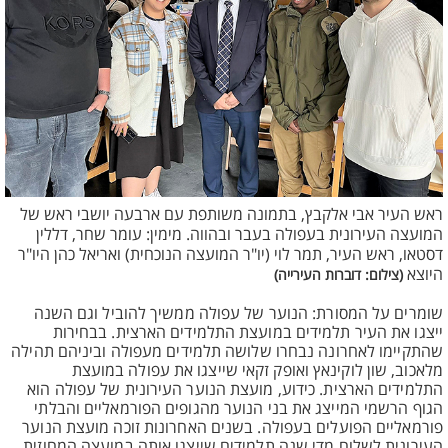
ראש העיר אבי אלקבץ, בתמונה משותפת עם ארבעה יושבי ראש של
המועצה העירונית בעפולה בעבר ובהווה. מימין: עומר שחר, דללין
דסטאו, ראש העיר, תמר לוי (יו"ר המועצה הנוכחית) ואריאל כהן היו"ר
היוצא
(צילום: דוברות העירייה)
שומרים על המסורת: הנוער של עפולה ממשיך להוביל וגם השנה
ייצגו את העיר תלמידים במועצת התלמידים הארצית. בבחירות
שהתקיימו לאחרונה נבחרו שלושה תלמידים מעפולה וביניהם תהילה
מלאכוב, שון לוקינאץ ואופק זקאי שייצגו את עפולה במועצת
התלמידים הארצית. כידוע, מועצת הנוער העירונית של עפולה הוא
הגוף הרשמי המייצג את בני הנוער מהגופים הפורמאליים והבלתי
פורמאליים הפועלים בעפולה. בשנים האחרונות זוכה מועצת הנוער
העירונית לשלוח מדי שנה תלמידים שייצגו אותה במועצה המחוזית