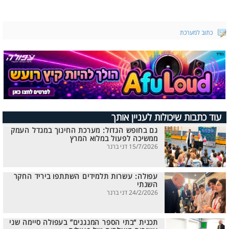
כתוב למערכת
עוד כתבות שיכולות לעניין אותך
גם בחופש הגדול: מערכת החינוך במגדל העמק
ממשיכה לפעול במלוא המרץ
15/7/2026 דני ברנר
עפולה: עשרות תלמידים השתתפו ביריד החקר
השנתי
24/2/2026 דני ברנר
תכנית “בתי הספר המנגנים” בעפולה סיימה שני