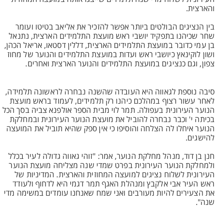
והארצית.
בין הנציגים הבולטים ביותר אפשר להזכיר את אליאב בטיטו ועומר
שחר שכיהנו בתפקיד יושבי ראש מועצת התלמידים הארצית, נתנאל
בן עמי כדובר במועצת התלמידים הארצית, דללין דסטאו, אריאל הכהן,
ושון לוקינאץ כיושבי ראש ועדות במועצת התלמידים והנוער של מחוז
צפון, וגם כנציגים במועצת התלמידים והנוער הארצית ואחרים.
סיבה נוספת לגאווה היא העובדה שהשנה נבחרה לראשונה תלמידה,
לאחר עשור רצוף במהלכם כיהנו רק תלמידים, לעמוד בראש מועצת
הנוער העירונית בעפולה. תמר לוי מבית הספר אולפנא צביה בסך הכל
בכיתה י' וכבר נבחרה להוביל את מועצת הנוער העירונית ובמחלקת
הנוער איחלו לה הצלחה והוסיפו כי אין ספק שהיא תוביל את המועצה
להישגים.
חנן בן דוד, מנהל מחלקת הנוער, אמר: "זוהי גאווה גדולה לעיר בכלל
ולמחלקת הנוער העירונית בפרט שמדי שנה מצליחה מועצת הנוער
העירונית לשלוח נציגים למועצה המחוזית והארצית. המדיניות של
ראש העיר אבי אלקבץ ומנהלת האגף תמר דגמי היא לדחוף ולעודד
את הצעירים להיות מעורבים ואני שמח שאנחנו עומדים במשימה מדי
שנה".