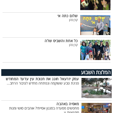
שלום כתה א׳
קרן כהן
כל אחת והשביס שלה
קרן כהן
המלצת השבוע
עמק יזרעאל חוגג את חנוכת עין עדעד המחודש
פנינת טבע ששוקמה ונפתחה מחדש לציבור הרחב...
מאסיה באהבה
מחפשים מסעדה בסגנון אסייתי? אוהבים סושי ומנות
מוקפצות ע...