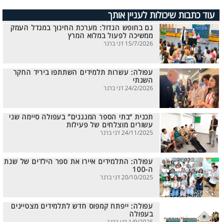
עוד כתבות שיכולות לעניין אותך
גם בחופש הגדול: מערכת החינוך במגדל העמק
ממשיכה לפעול במלוא המרץ
15/7/2026 דני ברנר
עפולה: עשרות תלמידים השתתפו ביריד החקר
השנתי
24/2/2026 דני ברנר
תכנית “בתי הספר המנגנים” בעפולה סיימה שני
עשורים מוצלחים של פעילות
24/11/2025 דני ברנר
עפולה: התלמידים איירו את ספר הילדים של שנת
ה-100
20/10/2025 דני ברנר
עפולה: ייפתח קמפוס חדש לתלמידים מצטיינים
בעפולה