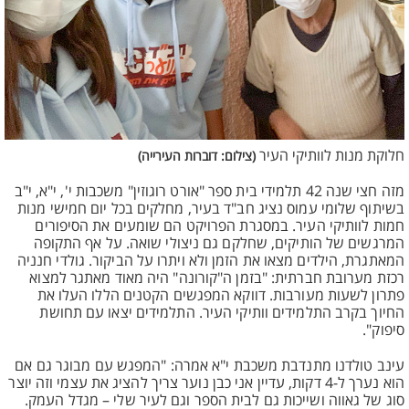
חלוקת מנות לוותיקי העיר
(צילום: דוברות העירייה)
מזה חצי שנה 42 תלמידי בית ספר "אורט רוגוזין" משכבות י', י"א, י"ב
בשיתוף שלומי עמוס נציג חב"ד בעיר, מחלקים בכל יום חמישי מנות
חמות לוותיקי העיר. במסגרת הפרויקט הם שומעים את הסיפורים
המרגשים של הותיקים, שחלקם גם ניצולי שואה. על אף התקופה
המאתגרת, הילדים מצאו את הזמן ולא ויתרו על הביקור. גולדי חנניה
רכזת מערובת חברתית: "בזמן ה"קורונה" היה מאוד מאתגר למצוא
פתרון לשעות מעורבות. דווקא המפגשים הקטנים הללו העלו את
החיוך בקרב התלמידים וותיקי העיר. התלמידים יצאו עם תחושת
סיפוק".
עינב טולדנו מתנדבת משכבת י"א אמרה: "המפגש עם מבוגר גם אם
הוא נערך ל-4 דקות, עדיין אני כבן נוער צריך להציג את עצמי וזה יוצר
סוג של גאווה ושייכות גם לבית הספר וגם לעיר שלי – מגדל העמק.