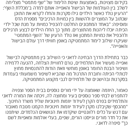
בקידום מצוינות, באמצעות שיטת הלימוד של "שף מתמטי" מצליחה
לשלב בין העולמות של הבישול והאפייה אותם למדה ב'מכללת השף':
"הרעיון נולד כאשר הילדים גילו סקרנות והחלו לקרוא את התוכן
שכתוב על המוצרים ולהשוות בין כמויות הרכיבים" מספרת הדס
ומוסיפה: "באחד המתכונים החלטנו להכפיל כמויות על מנת שכל ילדי
הכיתה יוכלו ליהנות מהתוצרים. מתוך כך החלו הילדים לבצע תרגילים
ולהכפיל את כמויות המתכון ואז נולד הרעיון של 'השף המתמטי'
שעיקרו שילוב לימוד המתמטיקה באופן חוויתי דרך עולם הבישול
והאפייה".
כבר בתחילת הדרך הבחינה לדאני כי השילוב בין מתמטיקה לבישול
ואפייה מעשיר את התלמידים, גורם לחוויית הצלחה, להנעה ללמידה
ושיפור הבנת החומר באופן מוחשי וזאת הודות להתנסויות מחוץ
לכותלי הכיתה וחוברת התרגול מה שהביא לשיפור משמעותי בעמדות
בסקרנות ובהישגים של תלמידים לגבי מקצוע המתמטיקה.
כאמור, היוזמה שאומצה על ידי מורים נוספים בבית הספר וצפויה
להתפרש לבתי ספר נוספים בעיר ומחוצה לה, זיכתה את המורה לדאני
והתלמידים בפרס הקרן לעידוד יוזמות חינוכיות שליד משרד החינוך.
"מהכסף שקיבלנו מקרן לעידוד יוזמות חינוכיות הקמנו מטבח מאובזר
עם דגש על כלים רלוונטיים שיקדמו את הנושאים הנלמדים. שיתפנו
את כל חדר מורים וגייסנו הורים, שפים, בעלי אולמות ומאפיות לשם
כך" סיפרה לדאני.