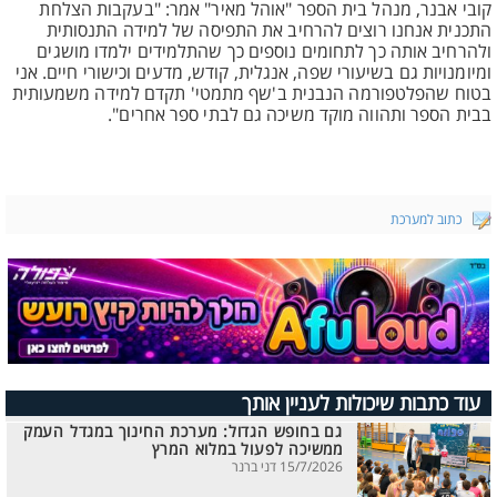
קובי אבנר, מנהל בית הספר "אוהל מאיר" אמר: "בעקבות הצלחת
התכנית אנחנו רוצים להרחיב את התפיסה של למידה התנסותית
ולהרחיב אותה כך לתחומים נוספים כך שהתלמידים ילמדו מושגים
ומיומנויות גם בשיעורי שפה, אנגלית, קודש, מדעים וכישורי חיים. אני
בטוח שהפלטפורמה הנבנית ב'שף מתמטי' תקדם למידה משמעותית
בבית הספר ותהווה מוקד משיכה גם לבתי ספר אחרים".
כתוב למערכת
עוד כתבות שיכולות לעניין אותך
גם בחופש הגדול: מערכת החינוך במגדל העמק
ממשיכה לפעול במלוא המרץ
15/7/2026 דני ברנר