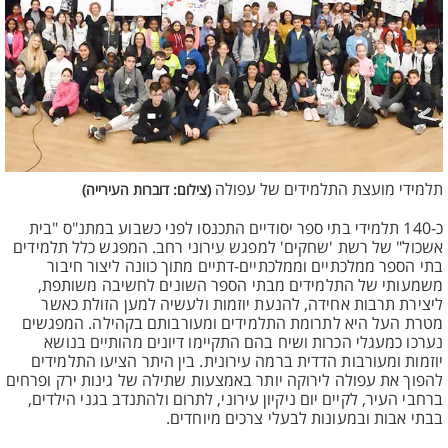
תלמידי מועצת התלמידים של עפולה
(צילום: דוברות העירייה)
כ-140 תלמידי בתי ספר יסודיים התכנסו לפני כשבוע במתנ"ס "בית
אשכול" של רשת 'שחקים' למפגש עירוני רחב. המפגש כלל תלמידים
בתי הספר ממלכתיים וממלכתיים-דתיים מתוך כוונה ליצור חיבור
משמעותי של התלמידים מבתי הספר השונים לחשיבה משותפת,
ליצירת תרבות אחידה, להנעת יוזמות ולעשיה למען הזולת כאשר
מטרת העל היא לתרומת התלמידים ומעורבותם בקהילה. המפגשים
נערכו כמעגלי הכרות ושיח בהם התקיימו דיונים מהותיים בנושא
יוזמות ומעורבות הדדית ברמה עירונית. בין היתר הציעו התלמידים
להפוך את עפולה לירוקה יותר באמצעות שתילה של גינות ירק ופרחים
ברחבי העיר, לקיים יום ניקיון עירוני, לתרום ולהתנדב בגני הילדים,
בבתי אבות ובמעונות לבעלי צרכים מיוחדים.