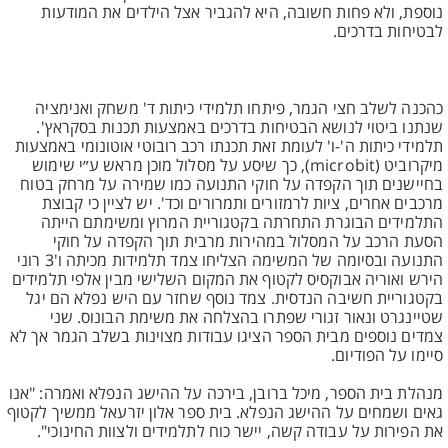
נוספת, ולא פחות חשובה, היא להגביר אצל הילדים את המודעות
לבטיחות בדרכים.
כהכנה לשלב חצי הגמר, פיתחו תלמידי כיתות ד' משחק ואנימציה
שנתנו ביטוי לנושא הבטיחות בדרכים באמצעות תכנות בסקראץ'.
תלמידי כיתות ה'-ו' לעומת זאת תכנתו רכב רובוטי אוטונומי באמצעות
מיקרוביט (microbit), כך שיסע על מסלול מוכן מראש ע״י שימוש
בחיישנים תוך הקפדה על חוקי התנועה כמו שמירה על מרחק בטוח
מרכבים אחרים, ציות לרמזורים ותמרורים וכד'. יש לציין כי קבוצת
התלמידים הבוגרת התחרתה בקטגוריית המרוץ ומשימתם הייתה
הסעת הרכב על המסלול במהירות מרבית תוך הקפדה על חוקי
התנועה ובסיומה של המשימה הצליחו צמד תלמידות מכיתה ו'3 רוני
הירש ואוריה אבוקסיס לקטוף את המקום השלישי מבין אלפי תלמידים
בקטגוריית חשיבה הנדסית. צמד נוסף שחזר עם היש נפלא הם יגל
שטיינגרט ונאור זגורי שפתרו בהצלחה את משימת הבונוס. שני
צמדים נוספים מבית הספר הציגו עבודות מצוינות בשלב הגמר אך לא
סיימו על הפודיום.
מנהלת בית הספר, מיכל ברובן, בירכה על ההישג הנפלא ואמרה: "אנו
גאים ושמחים על ההישג הנפלא. בית ספר אלון יזרעאל ממשיך לקטוף
את הפירות על עבודה קשה, יישר כוח לתלמידים ולצוות החינוכי".