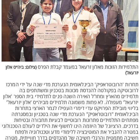
התלמידות הזוכות מאלון זרעאל במעמד קבלת הפרס
(צילום: ביה״ס אלון
יזרעאל)
תחרות 'הרובוטראפיק' הבינלאומית הנערכת מדי שנה על ידי המרכז
לרובוטיקה בפקולטה להנדסת מכונות בטכניון ומשתתפים בה
תלמידים מהארץ ומחו"ל האירה השנה פנים לתלמידי בית הספר 'אלון
יזרעאל' מעפולה. לא פחות משמונה תלמידים מביה״ס 'אלון יזרעאל'
בליווי מובילת הפרויקט עדי דימרי העפילו לגמר הארצי בתחרות
הבינלאומית "רובוטראפיק" הנערכת מדי שנה בטכניון ובמסגרתה
מפתחים התלמידים פתרונות רובוטיים לבעיות תחבורה ובטיחות
בדרכים. הרציונל של היוזמה הינו לחשוף את הילדים לעולם הטכנולוגי
במטרה להגביר את המוטיבציה ללימודי מדע וטכנולוגיה ולפתח
חשיבה מתמטית והרגלי חשיבה של מהנדסים בדרך חווייתית. מטרה