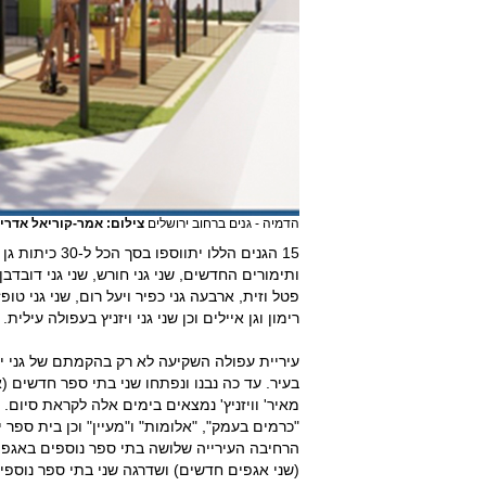
הדמיה - גנים ברחוב ירושלים
צילום: אמר-קוריאל אדרי
15 הגנים הללו 
ותימורים החדשים, שני גני חורש, שני גני דובדבן, 
פטל וזית, ארבעה גני כפיר ויעל רום, שני גני טופ
רימון וגן איילים וכן שני גני ויזניץ בעפולה עילית.
עיריית עפולה השקיעה לא רק בהקמתם של גני י
בעיר. עד כה נבנו ונפתחו שני בתי ספר חדשים (א
מאיר' וויזניץ' נמצאים בימים אלה לקראת סיום
"כרמים בעמק", "אלומות" ו"מעיין" וכן בית ספר 
הרחיבה העירייה שלושה בתי ספר נוספים באגפים
(שני אגפים חדשים) ושדרגה שני בתי ספר נוספים