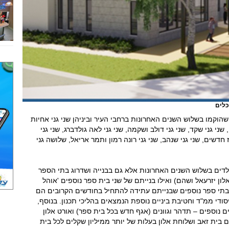
כלים
יתווספו בסך הכל ל-30 כיתות גן שהוקמו בשלוש השנים האחרונות ברחבי העיר וביניהן שני גני אחיות
שני גני שקד, שני גני דולב ושקמה, שני גני לאה גולדברג, שני גני
ז חדשים, שני גני שנהב, שני גני רונה רמון ותמר אריאל, שלושה גני
לדים בשלוש השנים האחרונות אלא גם בבנייה ושדרוג בתי הספר
לון יזרעאל ושהם) ואילו בנייתם של שני בית ספר נוספים 'אוהל
. בתי ספר נוספים שבנייתם עתידה להתחיל בחודשים הקרובים הם
יסודי ממ"ד וחטיבת ביניים נוספת הנמצאים בהליכי תכנון. בנוסף,
 נוספים – תדהר וגוונים (אגף חדש בכל בית ספר) ואורט אלון
 בית זאב ושלוחת אלון בעלות של יותר ממיליון שקלים לכל בית