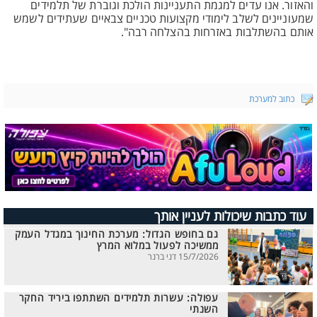
והאזור. אנו עדים למגמת התעניינות הולכת וגוברת של תלמידים
שמעוניינים לשלב לימודי מקצועות טכניים צבאיים שעתידים לשמש
אותם בהשתלבות באזרחות בהצלחה רבה".
כתוב למערכת
עוד כתבות שיכולות לעניין אותך
גם בחופש הגדול: מערכת החינוך במגדל העמק
ממשיכה לפעול במלוא המרץ
15/7/2026 דני ברנר
עפולה: עשרות תלמידים השתתפו ביריד החקר
השנתי