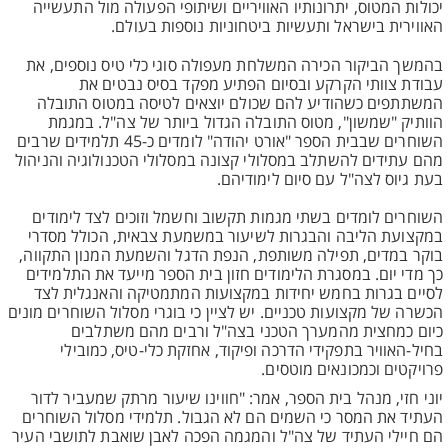
יכולות המטוס, יתרונותיו האוויריים ושיתופי הפעולה מול התעשייה
האווירית בישראל ותעשיות ביטחוניות נוספות בעולם.
בהמשך הביקור הכירה המשלחת מעפולה סוגי כלי טיס נוספים, את
עבודת צוותי הקרקע ובסיום הפתיע מפקד בסיס נבטים את
המשתתפים כשהודיע להם שכולם יוצאים לטיסה במטוס התובלה
הוותיק "שמשון", מטוס התובלה הגדול ביותר של צה"ל. במגמת
השוחרים שבבית הספר "אורט יהודה" לומדים כ-45 תלמידים שרבים
מהם עתידים להשתלב במסלולי קצונה במסלולי הטכנולוגיה והניהול
בעת גיוס לצה"ל עם סיום לימודיהם.
השוחרים לומדים בשתי מגמות תקשוב וחשמל וזוכים לצד לימודים
במקצועת הליבה והבגרות לשיעור במשמעת צבאית, הכולל מסדרי
בוקר במדים, תפילה משותפת, הנפת הדגל והשמעת המנון התקווה,
כך מדי יום. במסגרת הלימודים חזון בית הספר מייעד את התלמידים
לסיים בגרות בחמש יחידות במקצועות המתמטיקה והאנגלית לצד
הכשרה של מקצועות טכניים. יש לציין כי בוגרי מסלול השוחרים מונים
כיום כמחצית מהמערך הטכני בצה"ל ורבים מהם משתלבים
בחיל-האוויר בתפקידי הדרכה ופיקוד, אחזקת כלי-טיס, כמובילי
פרויקטים וכמכונאים מוטסים.
יוני חזי, מנהל בית הספר, אמר: "חווינו שיעור מרתק שמעביר לדור
העתיד את המסר כי השמים הם לא הגבול. תלמידי מסלול השוחרים
הם חיילי העתיד של צה"ל והמגמה הפכה לאבן שואבת לתושבי העיר