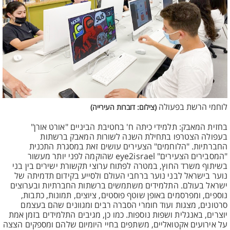
לוחמי הרשת בפעולה
(צילום: דוברות העירייה)
בחזית המאבק: תלמידי כיתה ח' בחטיבת הביניים "אורט אורן"
בעפולה הצטרפו בתחילת השנה לשורות המאבק ברשתות
החברתיות. "הלוחמים" הצעירים עושים זאת במסגרת התכנית
"המסבירים הצעירים" eye2israel שהוקמה לפני יותר מעשור
בשיתוף משרד החוץ, במטרה לפתוח ערוצי תקשורת ישירים בין בני
נוער בישראל לבני נוער ברחבי העולם ולסייע בקידום תדמיתה של
ישראל בעולם. התלמידים משתמשים ברשתות החברתיות ובערוצים
נוספים, ומפרסמים באופן שוטף פוסטים, ציוצים, תמונות, כתבות,
סרטונים, מצגות ועוד חומרי הסברה רבים ומגוונים שהם בעצמם
יוצרים, באנגלית ושפות נוספות. כמו כן, מגיבים התלמידים בזמן אמת
על אירועים אקטואליים, משתפים בחיי היומיום שלהם ומספקים הצצה