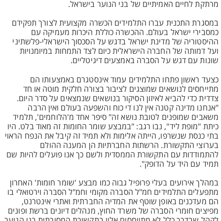
מרתקת לחיים האמיתיים של בני הנוער בישראל.
במסגרת התכנית עברו התלמידים הכשרה מקצועית לצורך תפקידם
כמסבירי ישראל בעולם. ההכשרה כוללת היכרות מעמיקה עם
ההיסטוריה של מדינת ישראל בדגש על הסכסוך הישראלי-פלשתיני
ועל דמותה של החברה הישראלית כיום לצד התמחות במיומנויות
שונות עם דגש על הסברה באמצעים דיגיטליים.
כצעד ראשון פתחו התלמידים עמוד אינסטגרם באמצעותו הם
מתייחסים לנושאים שמוצגים לציבור בצורה חלקית מוטה או חד
צדדית כדי להביא לאיזון הסיקור בנושאים שנמצאים על סדר היום.
"אנחנו מדינה קטנה אין לנו די כוח והשפעה בעולם ואין הרבה
משאבים שמופנים לטובת נושא זה" סיפר אחד מ'הלוחמים', תלמיד
כיתת "מופת ליד", נבו רגב: "במבצע שומר החומות זה מאוד בלט. היו
בתי כנסת שנשרפו, הייתה אלימות ולא תמיד זה קיבל את הנפח הראוי
בערוצי התקשורת. הרשתות החברתיות הן המענה ההולם
להתמודדות עם התקשורת הממסדית ולשם כך אנו פועלים להיות שם
תמיד עם היד על הדופק".
במהלך אירועים בעלי פרופיל גבוה כמו מבצע 'שומר חומות' האחרון
מתפעלים התלמידים חמ"ל הסברה מקומי וחמ"ל הסברה וירטואלי בו
הם מעדכנים באופן שוטף את המדיה החברתית ואתרי אינטרנט,
מפיצים חומרי הסברה של משרד החוץ, מנהלים דיונים ברשת ופונים
לקהל שבדרך כלל לא מתייחסים אליו בתקשורת המסורתית בני הנוער