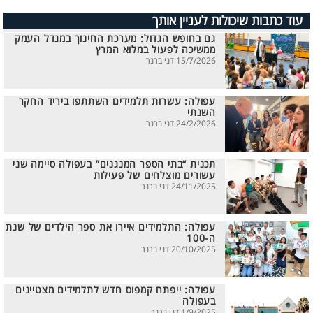
עוד כתבות שיכולות לעניין אותך
גם בחופש הגדול: מערכת החינוך במגדל העמק
ממשיכה לפעול במלוא המרץ
15/7/2026 דני ברנר
עפולה: עשרות תלמידים השתתפו ביריד החקר
השנתי
24/2/2026 דני ברנר
תכנית “בתי הספר המנגנים” בעפולה סיימה שני
עשורים מוצלחים של פעילות
24/11/2025 דני ברנר
עפולה: התלמידים איירו את ספר הילדים של שנת
ה-100
20/10/2025 דני ברנר
עפולה: ייפתח קמפוס חדש לתלמידים מצטיינים
בעפולה
1/9/2025 דני ברנר