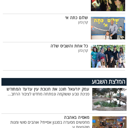
שלום כתה א׳
קרן כהן
כל אחת והשביס שלה
קרן כהן
המלצת השבוע
עמק יזרעאל חוגג את חנוכת עין עדעד המחודש
פנינת טבע ששוקמה ונפתחה מחדש לציבור הרחב...
מאסיה באהבה
מחפשים מסעדה בסגנון אסייתי? אוהבים סושי ומנות
מוקפצות ע...