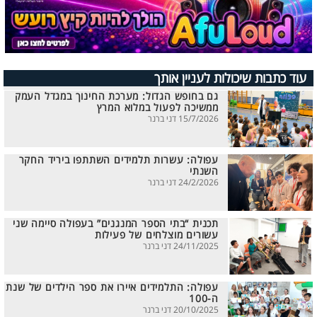
עוד כתבות שיכולות לעניין אותך
גם בחופש הגדול: מערכת החינוך במגדל העמק
ממשיכה לפעול במלוא המרץ
15/7/2026 דני ברנר
עפולה: עשרות תלמידים השתתפו ביריד החקר
השנתי
24/2/2026 דני ברנר
תכנית “בתי הספר המנגנים” בעפולה סיימה שני
עשורים מוצלחים של פעילות
24/11/2025 דני ברנר
עפולה: התלמידים איירו את ספר הילדים של שנת
ה-100
20/10/2025 דני ברנר