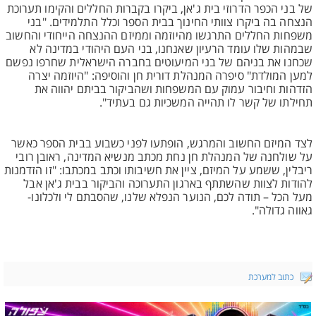
של בני הכפר הדרוזי בית ג'אן, ביקרו בקברות החללים והקימו תערוכת
הנצחה בה ביקרו צוותי החינוך בבית הספר וכלל התלמידים. "בני
משפחות החללים התרגשו מהיוזמה וממיזם ההנצחה הייחודי והחשוב
שבמהות שלו עומד הרעיון שאנחנו, בני העם היהודי במדינה לא
שכחנו את בניהם של בני המיעוטים בחברה הישראלית שחרפו נפשם
למען המולדת" סיפרה המנהלת דורית חן והוסיפה: "היוזמה יצרה
הזדהות וחיבור עמוק עם המשפחות ושהביקור בביתם יהווה את
תחילתו של קשר לו תהייה המשכיות גם בעתיד".
לצד המיזם החשוב והמרגש, הופתעו לפני כשבוע בבית הספר כאשר
על שולחנה של המנהלת חן נחת מכתב מנשיא המדינה, ראובן רובי
ריבלין, ששמע על המיזם, ציין את חשיבותו וכתב במכתבו: "זו הזדמנות
להודות לצוות שהשתתף בארגון התערוכה והביקור בבית ג'אן אבל
מעל הכל – תודה לכם, הנוער הנפלא שלנו, שהסבתם לי ולכלונו-
גאווה גדולה".
כתוב למערכת